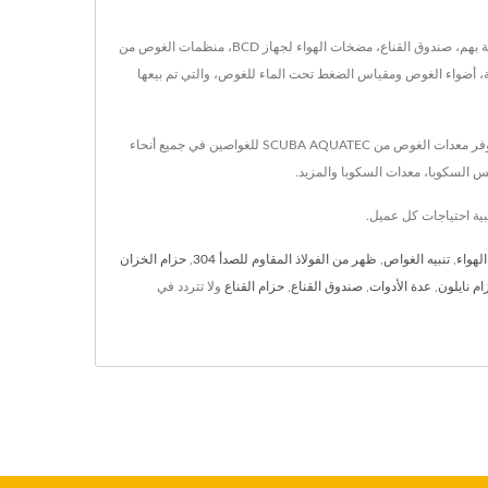
تقع في تايوان منذ عام 1984، وقد كانت AQUATEC - DUTON INDUSTRY CO., LTD. مصنّعاً لمعدات الغوص ومعدات الغوص.تشمل معدات الغوص الرئيسية الخاصة بهم، صندوق القناع، مضخات الهواء لجهاز BCD، منظمات الغوص من
 الغوص تحت الماء، تنبيهات الغوص المزدوجة، أضواء الغوص ومقياس الضغط تحت الماء للغوص، والتي تم بيعها
SCUBA AQUATEC هي واحدة من الشركات الرائدة في تصنيع معدات الغوص | معدات السكوبا ومقرها في تايوان منذ عام 1984. معتمدة من CE ومعدات احترافية، توفر معدات الغوص من SCUBA AQUATEC للغواصين في جميع أنحاء
 السكوبا، معدات السكوبا والمزيد.
هواء
,
تنبيه الغواص
,
ظهر من الفولاذ المقاوم للصدأ 304
,
حزام الخزان
ام نايلون
,
عدة الأدوات
,
صندوق القناع
,
حزام القناع
ولا تتردد في