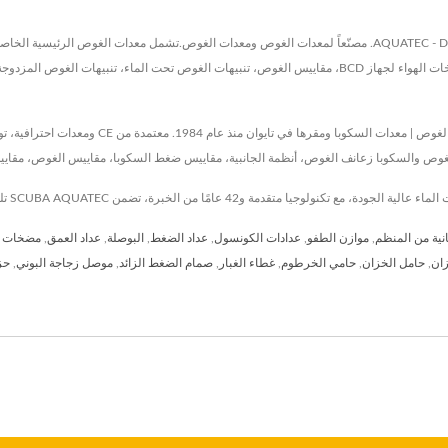
المرحلة الأولى ومنظمات الغوص من المرحلة الثانية، أجهزة BCD، مضخات الهواء لجهاز BCD، مقاييس الغوص، تنبيهات
وص والسكوبا زعانف الغوص، أنظمة الجانبية، مقاييس ضغط السكوبا، مقاييس الغوص، مقاييس
انية من المنظم
,
موازن الطفو
,
عدادات الكونسول
,
عداد الضغط
,
البوصلة
,
عداد العمق
,
مضخات ال
زان
,
حامل الخزان
,
حامي الخرطوم
,
غطاء الغبار
,
صمام الضغط الزائد
,
موصل زجاجة البوني
,
حز