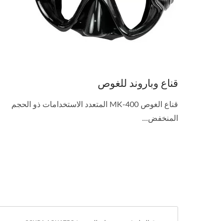
قناع وباروند للغوص
قناع الغوص MK-400 المتعدد الاستخدامات ذو الحجم
المنخفض...