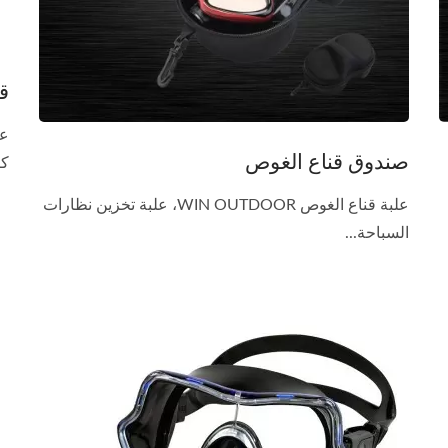
ق
صندوق قناع الغوص
كر
علبة قناع الغوص WIN OUTDOOR، علبة تخزين نظارات
السباحة...