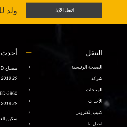
ولد ل
اتصل الآن!!
التنقل
أحدث ا
الصفحة الرئيسية
مصباح LED للغوص LED-1700
29 Jan, 2018
شركة
المنتجات
LED-3860 ضوء الغ
الأحداث
29 Jan, 2018
كتيب إلكتروني
سكين الغوص 
اتصل بنا