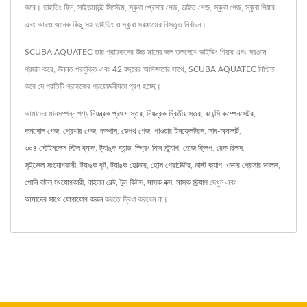
করে। ডাইভিং ফিন, সাইডমাউন্ট সিস্টেম, স্কুবা প্রেসার গেজ, ডাইভ গেজ, স্কুবা গেজ, স্কুবা গিয়ার
এবং আরও অনেক কিছু সহ ডাইভিং ও স্কুবা সরঞ্জামের বিস্তৃত নির্বাচন।
SCUBA AQUATEC তার গ্রাহকদের উচ্চ মানের জল তলদেশে ডাইভিং গিয়ার এবং সরঞ্জাম
প্রদান করে, উন্নত প্রযুক্তি এবং 42 বছরের অভিজ্ঞতার সাথে, SCUBA AQUATEC নিশ্চিত
করে যে প্রতিটি গ্রাহকের প্রয়োজনীয়তা পূরণ হচ্ছে।
আমাদের মানসম্পন্ন পণ্য
নিয়ন্ত্রক প্রথম স্তর
,
নিয়ন্ত্রক দ্বিতীয় স্তর
,
বয়েন্সি কম্পেনসেটর
,
কনসোল গেজ
,
প্রেশার গেজ
,
কম্পাস
,
ডেপথ গেজ
,
পাওয়ার ইনফ্লেটরস
,
সাব-অ্যালার্ট
,
৩০৪ স্টেইনলেস স্টিল ব্যাক
,
ট্যাঙ্ক ব্যান্ড
,
স্প্রিং ফিন স্ট্র্যাপ
,
হোজ ক্লিপ
,
রেক রিলস
,
সুইভেল সংযোগকারী
,
ট্যাঙ্ক বুট
,
ট্যাঙ্ক হোল্ডার
,
হোস প্রোটেক্টর
,
ডাস্ট ক্যাপ
,
ওভার প্রেসার ভালভ
,
পোনি বাটল সংযোগকারী
,
নাইলন বেল্ট
,
টুল কিটস
,
মাস্ক বক্স
,
মাস্ক স্ট্র্যাপ
দেখুন এবং
আমাদের সাথে যোগাযোগ করুন
করতে দ্বিধা করবেন না।