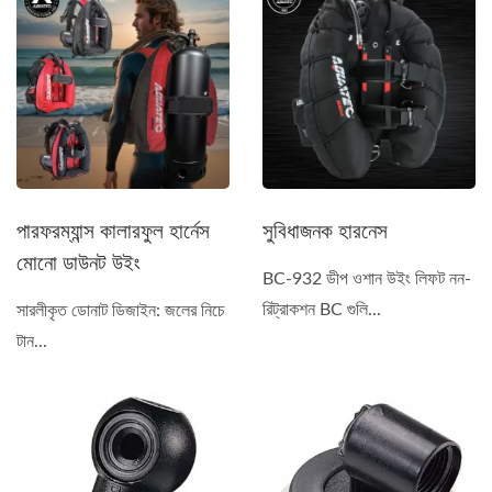
পারফরম্যান্স কালারফুল হার্নেস
সুবিধাজনক হারনেস
মোনো ডাউনট উইং
BC-932 ডীপ ওশান উইং লিফট নন-
রিট্রাকশন BC গুলি...
সারলীকৃত ডোনাট ডিজাইন: জলের নিচে
টান...