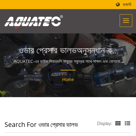
বাঙ্গালী
ওভার প্রেসার ভালভঅনুসন্ধান করা
হয়েছে | 40 বছরেরও বেশি সময়ের
AQUATEC-এর ডাইভ গিয়ারগুলি মানুষের সমুদ্রের সাথে সাক্ষাৎ এবং যোগাযোগ
করার ক্ষমতা তৈরি করে।
স্কুবা গিয়ার ও সরঞ্জাম প্রস্তুতকারক |
Home
SCUBA AQUATEC
Search For ওভার প্রেসার ভালভ
Display: