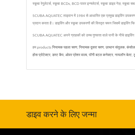
स्कूबा रेगुलेटर्स, स्कूबा BCDs, BCD पावर इन्फ्लेटर्स, स्कूबा डाइव गेज़, स्कूबा
SCUBA AQUATEC ताइवान में 1984 से आधारित एक प्रमुख डाइविंग उपकरण | स्
प्रदान करता है। डाइविंग और स्कूबा उपकरणों की विस्तृत चयन जिसमें डाइविंग फिन,
SCUBA AQUATEC अपने ग्राहकों को उच्च गुणवत्ता वाले पानी के नीचे डाइविं
हम products
नियामक पहला चरण
,
नियामक दूसरा चरण
,
उत्थान संतुलक
,
कंसोल 
होस प्रोटेक्टर
,
डस्ट कैप
,
ओवर प्रेशर वाल्व
,
पॉनी बटल कनेक्टर
,
नायलॉन बेल्ट
,
ट
डाइव करने के लिए जन्मा