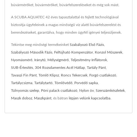
búvármérőket, búvármérőket, búvárfelszereléseket és még sok mást.
A SCUBA AQUATEC 42 éves tapasztalattal és fejlett technológiával
biztosítja ügyfeleinek a magas minőségű víz alatti búvárfelszerelést és
berendezéseket, garantálva, hogy minden ügyfél igényei teljesüljenek.
Tekintse meg minőségi termékeinket
Szabályozó Első Fázis
,
Szabályozó Második Fázis
,
Felfújható Kompenzátor
,
Konzol Műszerek
,
Nyomásmérő
,
Iránytű
,
Mélységmérő
,
Teljesítmény Inflátorok
,
SUB-Értesítés
,
304 Rozsdamentes Acél Hátlap
,
Tartály Pánt
,
Tavaszi Fin Pánt
,
Tömlő Klipsz
,
Roncs Tekercsek
,
Forgó csatlakozó
,
Tartálycsizma
,
Tartálytartó
,
Tömlővédő
,
Porvédő sapka
,
Túlnyomás szelep
,
Póni palack csatlakozó
,
Nylon öv
,
Szerszámkészletek
,
Maszk doboz
,
Maszkpánt
, és bátran
lépjen velünk kapcsolatba
.