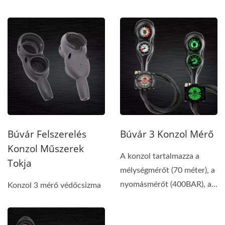
magasnyomású...
Búvár Felszerelés
Búvár 3 Konzol Mérő
Konzol Műszerek
A konzol tartalmazza a
Tokja
mélységmérőt (70 méter), a
nyomásmérőt (400BAR), a
Konzol 3 mérő védőcsizma
nagy nyomású...