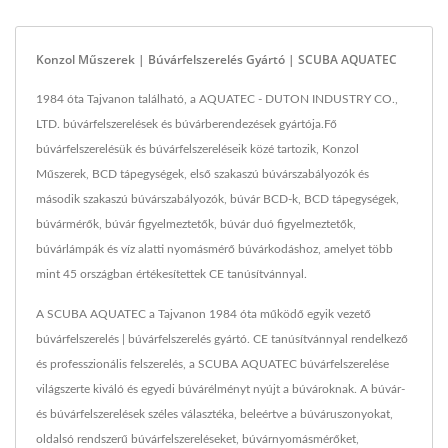
Konzol Műszerek | Búvárfelszerelés Gyártó | SCUBA AQUATEC
1984 óta Tajvanon található, a AQUATEC - DUTON INDUSTRY CO.,
LTD. búvárfelszerelések és búvárberendezések gyártója.Fő
búvárfelszerelésük és búvárfelszereléseik közé tartozik, Konzol
Műszerek, BCD tápegységek, első szakaszú búvárszabályozók és
második szakaszú búvárszabályozók, búvár BCD-k, BCD tápegységek,
búvármérők, búvár figyelmeztetők, búvár duó figyelmeztetők,
búvárlámpák és víz alatti nyomásmérő búvárkodáshoz, amelyet több
mint 45 országban értékesítettek CE tanúsítvánnyal.
A SCUBA AQUATEC a Tajvanon 1984 óta működő egyik vezető
búvárfelszerelés | búvárfelszerelés gyártó. CE tanúsítvánnyal rendelkező
és professzionális felszerelés, a SCUBA AQUATEC búvárfelszerelése
világszerte kiváló és egyedi búvárélményt nyújt a búvároknak. A búvár-
és búvárfelszerelések széles választéka, beleértve a búváruszonyokat,
oldalsó rendszerű búvárfelszereléseket, búvárnyomásmérőket,