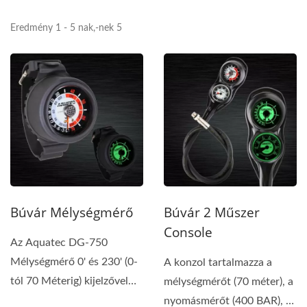
Eredmény 1 - 5 nak,-nek 5
Búvár Mélységmérő
Búvár 2 Műszer
Console
Az Aquatec DG-750
Mélységmérő 0' és 230' (0-
A konzol tartalmazza a
tól 70 Méterig) kijelzővel
mélységmérőt (70 méter), a
rendelkezik,...
nyomásmérőt (400 BAR), a