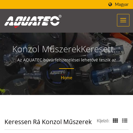
Magyar
Konzol MűszerekKeresett |
Több Mint 40 Éve
Az AQUATEC búvárfelszerelései lehetővé teszik az
emberek számára, hogy találkozzanak és
Búvárfelszerelés És
kommunikáljanak az óceánnal.
Home
Berendezés Gyártó |
SCUBA AQUATEC
Keressen Rá Konzol Műszerek
Kijelző: