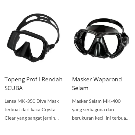
pas dengan baik dan
Selam Wadah Pelindung.
terlindungi...
Topeng Profil Rendah
Masker Waparond
SCUBA
Selam
Lensa MK-350 Dive Mask
Masker Selam MK-400
terbuat dari kaca Crystal
yang serbaguna dan
Clear yang sangat jernih
berukuran kecil ini terbuat
dan tahan benturan...
dari silikon berkualitas...