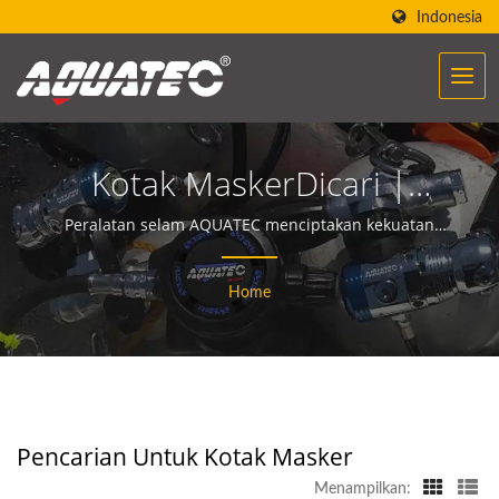
Indonesia
Kotak MaskerDicari |
Produsen Peralatan &
Peralatan selam AQUATEC menciptakan kekuatan
untuk membantu orang berinteraksi dan
Perlengkapan Scuba
berkomunikasi dengan lautan.
Home
Selama Lebih Dari 40
Tahun | SCUBA AQUATEC
Pencarian Untuk Kotak Masker
Menampilkan: