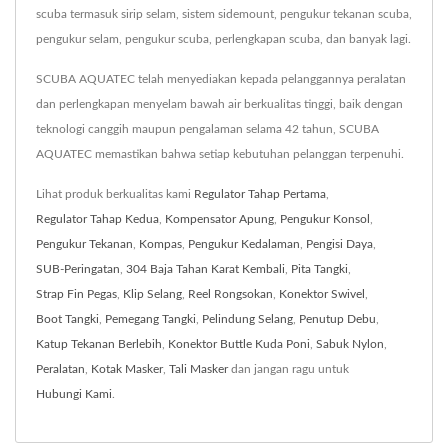
scuba termasuk sirip selam, sistem sidemount, pengukur tekanan scuba,
pengukur selam, pengukur scuba, perlengkapan scuba, dan banyak lagi.
SCUBA AQUATEC telah menyediakan kepada pelanggannya peralatan
dan perlengkapan menyelam bawah air berkualitas tinggi, baik dengan
teknologi canggih maupun pengalaman selama 42 tahun, SCUBA
AQUATEC memastikan bahwa setiap kebutuhan pelanggan terpenuhi.
Lihat produk berkualitas kami
Regulator Tahap Pertama
,
Regulator Tahap Kedua
,
Kompensator Apung
,
Pengukur Konsol
,
Pengukur Tekanan
,
Kompas
,
Pengukur Kedalaman
,
Pengisi Daya
,
SUB-Peringatan
,
304 Baja Tahan Karat Kembali
,
Pita Tangki
,
Strap Fin Pegas
,
Klip Selang
,
Reel Rongsokan
,
Konektor Swivel
,
Boot Tangki
,
Pemegang Tangki
,
Pelindung Selang
,
Penutup Debu
,
Katup Tekanan Berlebih
,
Konektor Buttle Kuda Poni
,
Sabuk Nylon
,
Peralatan
,
Kotak Masker
,
Tali Masker
dan jangan ragu untuk
Hubungi Kami
.