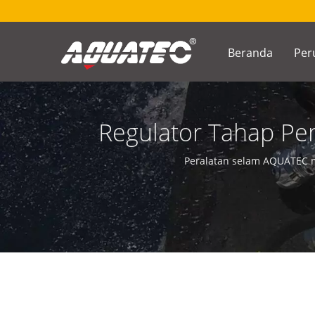
Beranda
Per
Regulator Tahap Pe
Scuba Selam
Peralatan selam AQUATEC m