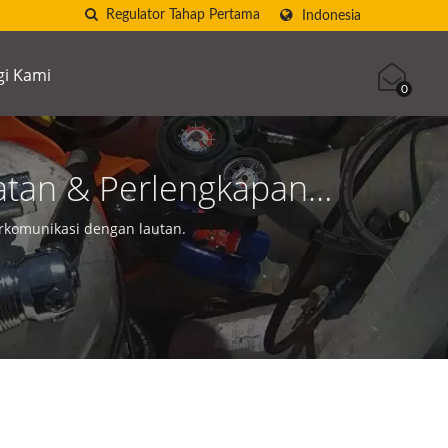
Indonesia
i Kami
0
atan & Perlengkapan
CUBA AQUATEC
rkomunikasi dengan lautan.