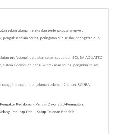
latan selam utama mereka dan perlengkapan menyelam
D, pengukur selam scuba, peringatan sub scuba, peringatan duo
eralatan profesional, peralatan selam scuba dari SCUBA AQUATEC
am, sistem sidemount, pengukur tekanan scuba, pengukur selam,
ogi canggih maupun pengalaman selama 42 tahun, SCUBA
Pengukur Kedalaman
,
Pengisi Daya
,
SUB-Peringatan
,
Selang
,
Penutup Debu
,
Katup Tekanan Berlebih
,