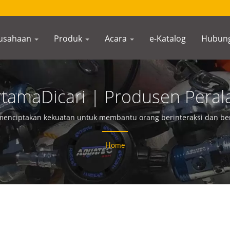
usahaan
Produk
Acara
e-Katalog
Hubung
rtamaDicari | Produsen Peral
a Lebih Dari 40 Tahun | S
enciptakan kekuatan untuk membantu orang berinteraksi dan be
Home