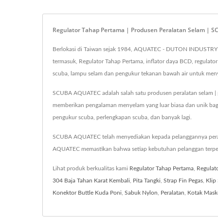
Regulator Tahap Pertama | Produsen Peralatan Selam |
Berlokasi di Taiwan sejak 1984, AQUATEC - DUTON INDUSTRY C
termasuk, Regulator Tahap Pertama, inflator daya BCD, regulato
scuba, lampu selam dan pengukur tekanan bawah air untuk menyela
SCUBA AQUATEC adalah salah satu produsen peralatan selam | pe
memberikan pengalaman menyelam yang luar biasa dan unik bagi p
pengukur scuba, perlengkapan scuba, dan banyak lagi.
SCUBA AQUATEC telah menyediakan kepada pelanggannya perala
AQUATEC memastikan bahwa setiap kebutuhan pelanggan terpe
Lihat produk berkualitas kami
Regulator Tahap Pertama
,
Regulat
304 Baja Tahan Karat Kembali
,
Pita Tangki
,
Strap Fin Pegas
,
Klip
Konektor Buttle Kuda Poni
,
Sabuk Nylon
,
Peralatan
,
Kotak Mask