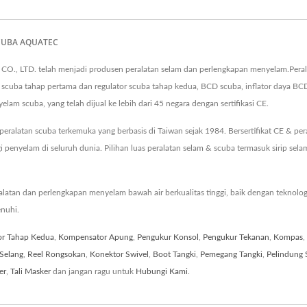
 SCUBA AQUATEC
O., LTD. telah menjadi produsen peralatan selam dan perlengkapan menyelam.Pera
r scuba tahap pertama dan regulator scuba tahap kedua, BCD scuba, inflator daya BC
m scuba, yang telah dijual ke lebih dari 45 negara dengan sertifikasi CE.
ralatan scuba terkemuka yang berbasis di Taiwan sejak 1984. Bersertifikat CE & p
enyelam di seluruh dunia. Pilihan luas peralatan selam & scuba termasuk sirip sel
tan dan perlengkapan menyelam bawah air berkualitas tinggi, baik dengan teknol
nuhi.
or Tahap Kedua
,
Kompensator Apung
,
Pengukur Konsol
,
Pengukur Tekanan
,
Kompas
,
 Selang
,
Reel Rongsokan
,
Konektor Swivel
,
Boot Tangki
,
Pemegang Tangki
,
Pelindung 
er
,
Tali Masker
dan jangan ragu untuk
Hubungi Kami
.