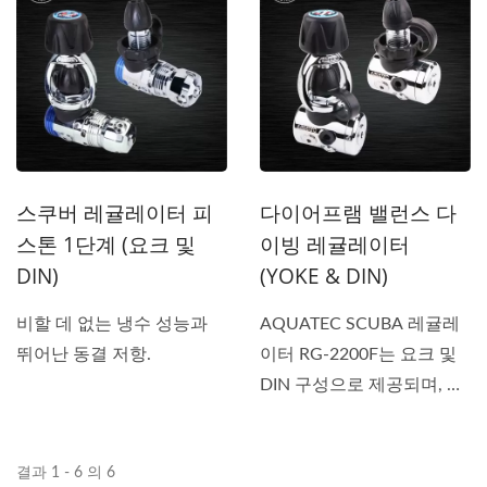
스쿠버 레귤레이터 피
다이어프램 밸런스 다
스톤 1단계 (요크 및
이빙 레귤레이터
DIN)
(YOKE & DIN)
비할 데 없는 냉수 성능과
AQUATEC SCUBA 레귤레
뛰어난 동결 저항.
이터 RG-2200F는 요크 및
DIN 구성으로 제공되며, 여
러...
결과 1 - 6 의 6