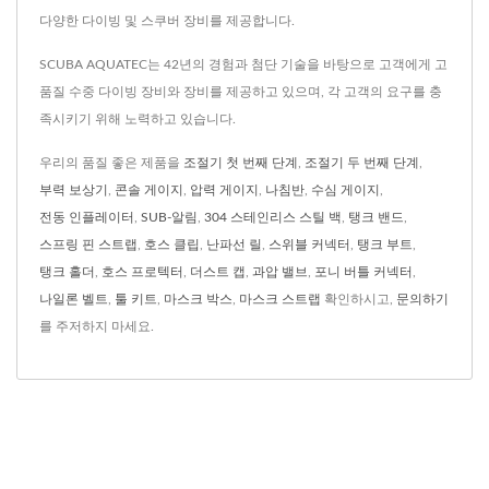
다양한 다이빙 및 스쿠버 장비를 제공합니다.
SCUBA AQUATEC는 42년의 경험과 첨단 기술을 바탕으로 고객에게 고
품질 수중 다이빙 장비와 장비를 제공하고 있으며, 각 고객의 요구를 충
족시키기 위해 노력하고 있습니다.
우리의 품질 좋은 제품을
조절기 첫 번째 단계
,
조절기 두 번째 단계
,
부력 보상기
,
콘솔 게이지
,
압력 게이지
,
나침반
,
수심 게이지
,
전동 인플레이터
,
SUB-알림
,
304 스테인리스 스틸 백
,
탱크 밴드
,
스프링 핀 스트랩
,
호스 클립
,
난파선 릴
,
스위블 커넥터
,
탱크 부트
,
탱크 홀더
,
호스 프로텍터
,
더스트 캡
,
과압 밸브
,
포니 버틀 커넥터
,
나일론 벨트
,
툴 키트
,
마스크 박스
,
마스크 스트랩
확인하시고,
문의하기
를 주저하지 마세요.