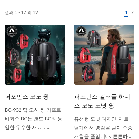
결과 1 - 12 의 19
1
2
퍼포먼스 모노 윙
퍼포먼스 컬러풀 하네
스 모노 도넛 윙
BC-932 딥 오션 윙 리프트
비회수 BC는 밴드 BC와 동
유선형 도넛 디자인: 제트
일한 우수한 재료로...
날개에서 영감을 받아 수중
저항을 줄입니다. 튼튼하