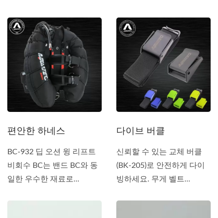
고...
편안한 하네스
다이브 버클
BC-932 딥 오션 윙 리프트
신뢰할 수 있는 교체 버클
비회수 BC는 밴드 BC와 동
(BK-205)로 안전하게 다이
일한 우수한 재료로...
빙하세요. 무게 벨트...