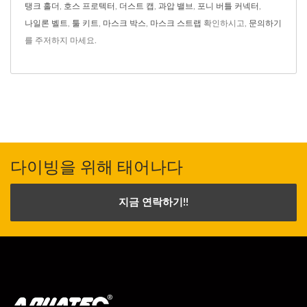
탱크 홀더
,
호스 프로텍터
,
더스트 캡
,
과압 밸브
,
포니 버틀 커넥터
,
나일론 벨트
,
툴 키트
,
마스크 박스
,
마스크 스트랩
확인하시고,
문의하기
를 주저하지 마세요.
다이빙을 위해 태어나다
지금 연락하기!!