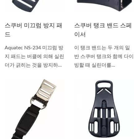
스쿠버 미끄럼 방지 패
스쿠버 탱크 밴드 스페
드
이서
Aquatec NS-234 미끄럼 방
이 탱크 밴드는 두 개의 일
지 패드는 버클에 의해 실린
반 스쿠버 탱크와 함께 다이
더가 긁히는 것을 방지하
빙할 때 실린더를...
기...