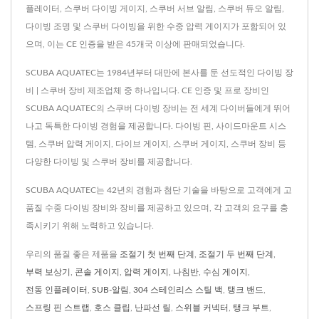
플레이터, 스쿠버 다이빙 게이지, 스쿠버 서브 알림, 스쿠버 듀오 알림,
다이빙 조명 및 스쿠버 다이빙을 위한 수중 압력 게이지가 포함되어 있
으며, 이는 CE 인증을 받은 45개국 이상에 판매되었습니다.
SCUBA AQUATEC는 1984년부터 대만에 본사를 둔 선도적인 다이빙 장
비 | 스쿠버 장비 제조업체 중 하나입니다. CE 인증 및 프로 장비인
SCUBA AQUATEC의 스쿠버 다이빙 장비는 전 세계 다이버들에게 뛰어
나고 독특한 다이빙 경험을 제공합니다. 다이빙 핀, 사이드마운트 시스
템, 스쿠버 압력 게이지, 다이브 게이지, 스쿠버 게이지, 스쿠버 장비 등
다양한 다이빙 및 스쿠버 장비를 제공합니다.
SCUBA AQUATEC는 42년의 경험과 첨단 기술을 바탕으로 고객에게 고
품질 수중 다이빙 장비와 장비를 제공하고 있으며, 각 고객의 요구를 충
족시키기 위해 노력하고 있습니다.
우리의 품질 좋은 제품을
조절기 첫 번째 단계
,
조절기 두 번째 단계
,
부력 보상기
,
콘솔 게이지
,
압력 게이지
,
나침반
,
수심 게이지
,
전동 인플레이터
,
SUB-알림
,
304 스테인리스 스틸 백
,
탱크 밴드
,
스프링 핀 스트랩
,
호스 클립
,
난파선 릴
,
스위블 커넥터
,
탱크 부트
,