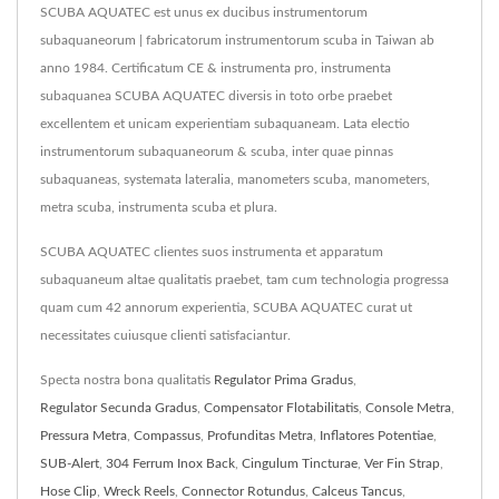
SCUBA AQUATEC est unus ex ducibus instrumentorum
subaquaneorum | fabricatorum instrumentorum scuba in Taiwan ab
anno 1984. Certificatum CE & instrumenta pro, instrumenta
subaquanea SCUBA AQUATEC diversis in toto orbe praebet
excellentem et unicam experientiam subaquaneam. Lata electio
instrumentorum subaquaneorum & scuba, inter quae pinnas
subaquaneas, systemata lateralia, manometers scuba, manometers,
metra scuba, instrumenta scuba et plura.
SCUBA AQUATEC clientes suos instrumenta et apparatum
subaquaneum altae qualitatis praebet, tam cum technologia progressa
quam cum 42 annorum experientia, SCUBA AQUATEC curat ut
necessitates cuiusque clienti satisfaciantur.
Specta nostra bona qualitatis
Regulator Prima Gradus
,
Regulator Secunda Gradus
,
Compensator Flotabilitatis
,
Console Metra
,
Pressura Metra
,
Compassus
,
Profunditas Metra
,
Inflatores Potentiae
,
SUB-Alert
,
304 Ferrum Inox Back
,
Cingulum Tincturae
,
Ver Fin Strap
,
Hose Clip
,
Wreck Reels
,
Connector Rotundus
,
Calceus Tancus
,