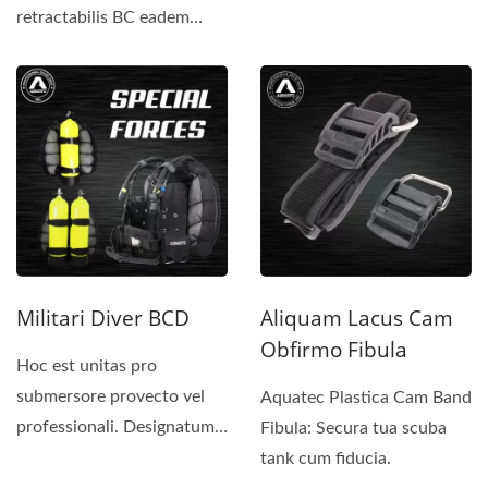
consilio et materiis...
retractabilis BC eadem
materia superiora ac BCs
cum fascia...
Militari Diver BCD
Aliquam Lacus Cam
Obfirmo Fibula
Hoc est unitas pro
submersore provecto vel
Aquatec Plastica Cam Band
professionali. Designatum
Fibula: Secura tua scuba
est circa plene instructum...
tank cum fiducia.