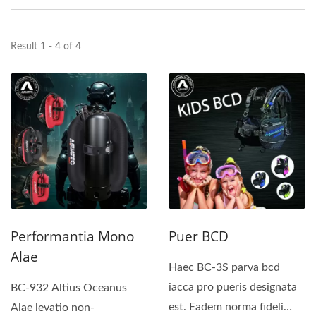
Result 1 - 4 of 4
Performantia Mono
Puer BCD
Alae
Haec BC-3S parva bcd
iacca pro pueris designata
BC-932 Altius Oceanus
est. Eadem norma fideli
Alae levatio non-