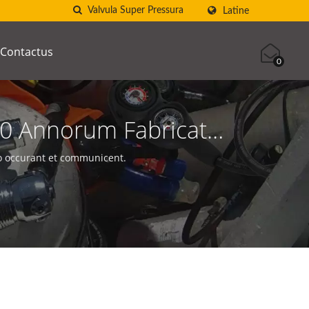
Latine
Contactus
0
40 Annorum Fabricator
CUBA AQUATEC
 occurant et communicent.