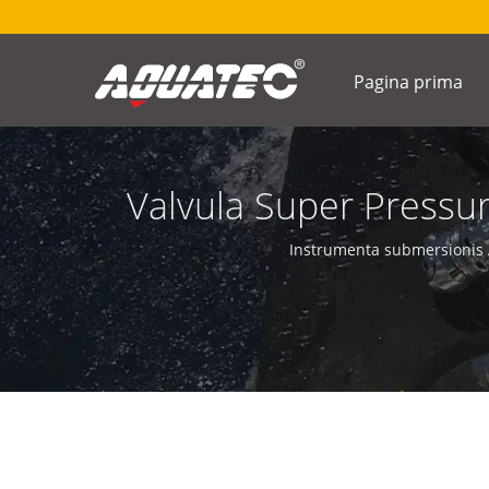
Pagina prima
Valvula Super Pressu
Instrumento
Instrumenta submersionis