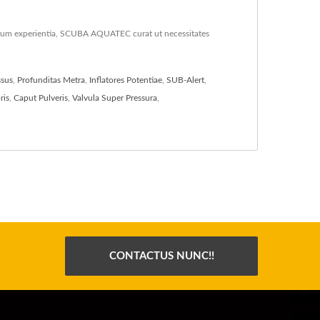
rum experientia, SCUBA AQUATEC curat ut necessitates
sus
,
Profunditas Metra
,
Inflatores Potentiae
,
SUB-Alert
,
ris
,
Caput Pulveris
,
Valvula Super Pressura
,
CONTACTUS NUNC!!