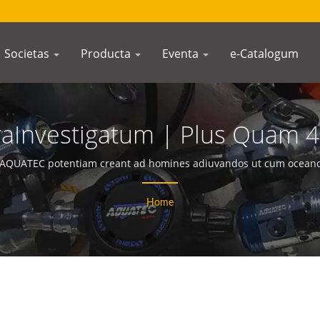
Societas
Producta
Eventa
e-Catalogum
raInvestigatum | Plus Quam 
rum Et Apparatus Scuba | S
 AQUATEC potentiam creant ad homines adiuvandos ut cum oceano
Home