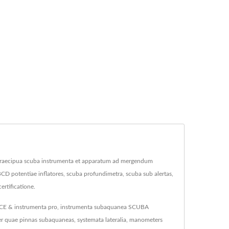
raecipua scuba instrumenta et apparatum ad mergendum
D potentiae inflatores, scuba profundimetra, scuba sub alertas,
rtificatione.
 CE & instrumenta pro, instrumenta subaquanea SCUBA
r quae pinnas subaquaneas, systemata lateralia, manometers