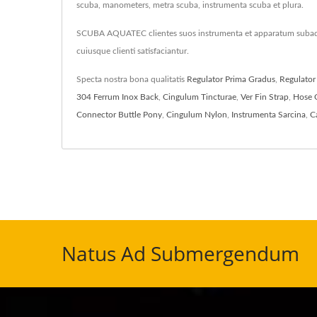
scuba, manometers, metra scuba, instrumenta scuba et plura.
SCUBA AQUATEC clientes suos instrumenta et apparatum subaqu
cuiusque clienti satisfaciantur.
Specta nostra bona qualitatis
Regulator Prima Gradus
,
Regulator
304 Ferrum Inox Back
,
Cingulum Tincturae
,
Ver Fin Strap
,
Hose C
Connector Buttle Pony
,
Cingulum Nylon
,
Instrumenta Sarcina
,
C
Natus Ad Submergendum