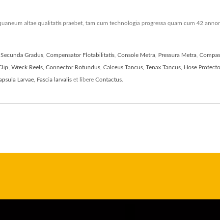
aneum altae qualitatis praebet, tam cum technologia progressa quam cum 42 anno
 Secunda Gradus
,
Compensator Flotabilitatis
,
Console Metra
,
Pressura Metra
,
Compas
lip
,
Wreck Reels
,
Connector Rotundus
,
Calceus Tancus
,
Tenax Tancus
,
Hose Protecto
apsula Larvae
,
Fascia larvalis
et libere
Contactus
.