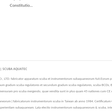
Constitutio...
ng | SCUBA AQUATEC
 LTD. fabricator apparatum scuba et instrumentorum subaquaneorum fuit.Eorum p
rimum gradum scuba regulatores et secundum gradum scuba regulatores, scuba BCDs, BC
 mensuram pro scuba mergendo, quae vendita sunt in plus quam 45 nationes cum CE ce
orum | fabricatorum instrumentorum scuba in Taiwan ab anno 1984. Certificatum
xperientiam subaquaneam. Lata electio instrumentorum subaquaneorum & scuba, inte