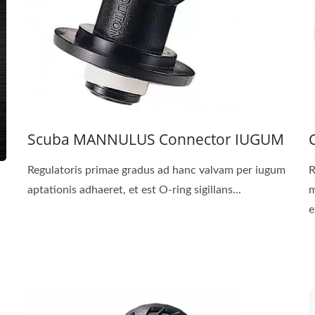
Scuba MANNULUS Connector IUGUM
Regulatoris primae gradus ad hanc valvam per iugum
R
aptationis adhaeret, et est O-ring sigillans...
m
e