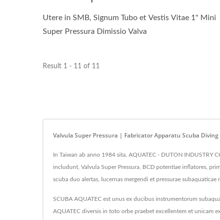
Utere in SMB, Signum Tubo et Vestis Vitae 1" Mini
Super Pressura Dimissio Valva
Result 1 - 11 of 11
Valvula Super Pressura | Fabricator Apparatu Scuba Divi
In Taiwan ab anno 1984 sita, AQUATEC - DUTON INDUSTRY CO.,
includunt, Valvula Super Pressura, BCD potentiae inflatores, p
scuba duo alertas, lucernas mergendi et pressurae subaquaticae
SCUBA AQUATEC est unus ex ducibus instrumentorum subaquane
AQUATEC diversis in toto orbe praebet excellentem et unicam e