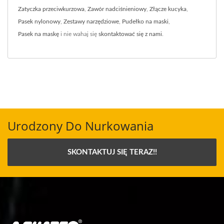
Zatyczka przeciwkurzowa
,
Zawór nadciśnieniowy
,
Złącze kucyka
,
Pasek nylonowy
,
Zestawy narzędziowe
,
Pudełko na maski
,
Pasek na maskę
i nie wahaj się
skontaktować się z nami
.
Urodzony Do Nurkowania
SKONTAKTUJ SIĘ TERAZ!!