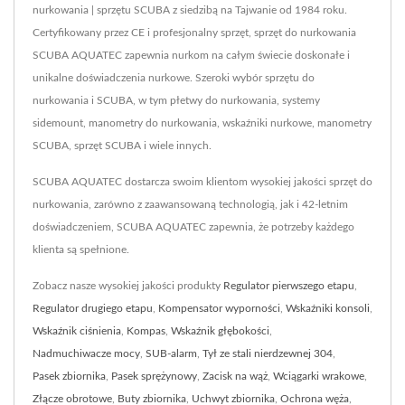
nurkowania | sprzętu SCUBA z siedzibą na Tajwanie od 1984 roku.
Certyfikowany przez CE i profesjonalny sprzęt, sprzęt do nurkowania
SCUBA AQUATEC zapewnia nurkom na całym świecie doskonałe i
unikalne doświadczenia nurkowe. Szeroki wybór sprzętu do
nurkowania i SCUBA, w tym płetwy do nurkowania, systemy
sidemount, manometry do nurkowania, wskaźniki nurkowe, manometry
SCUBA, sprzęt SCUBA i wiele innych.
SCUBA AQUATEC dostarcza swoim klientom wysokiej jakości sprzęt do
nurkowania, zarówno z zaawansowaną technologią, jak i 42-letnim
doświadczeniem, SCUBA AQUATEC zapewnia, że potrzeby każdego
klienta są spełnione.
Zobacz nasze wysokiej jakości produkty
Regulator pierwszego etapu
,
Regulator drugiego etapu
,
Kompensator wyporności
,
Wskaźniki konsoli
,
Wskaźnik ciśnienia
,
Kompas
,
Wskaźnik głębokości
,
Nadmuchiwacze mocy
,
SUB-alarm
,
Tył ze stali nierdzewnej 304
,
Pasek zbiornika
,
Pasek sprężynowy
,
Zacisk na wąż
,
Wciągarki wrakowe
,
Złącze obrotowe
,
Buty zbiornika
,
Uchwyt zbiornika
,
Ochrona węża
,