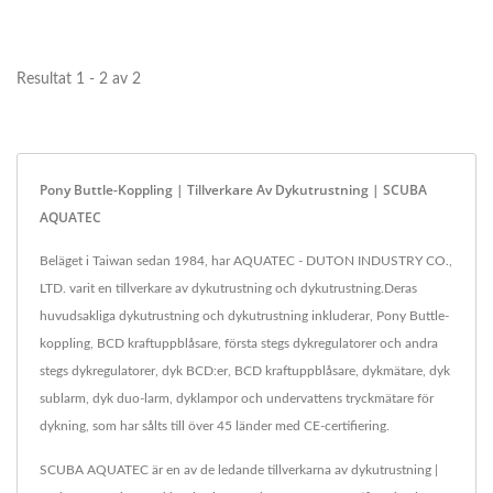
en tätande...
klämma...
Resultat 1 - 2 av 2
Pony Buttle-Koppling | Tillverkare Av Dykutrustning | SCUBA
AQUATEC
Beläget i Taiwan sedan 1984, har AQUATEC - DUTON INDUSTRY CO.,
LTD. varit en tillverkare av dykutrustning och dykutrustning.Deras
huvudsakliga dykutrustning och dykutrustning inkluderar, Pony Buttle-
koppling, BCD kraftuppblåsare, första stegs dykregulatorer och andra
stegs dykregulatorer, dyk BCD:er, BCD kraftuppblåsare, dykmätare, dyk
sublarm, dyk duo-larm, dyklampor och undervattens tryckmätare för
dykning, som har sålts till över 45 länder med CE-certifiering.
SCUBA AQUATEC är en av de ledande tillverkarna av dykutrustning |