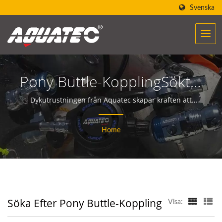
Svenska
Pony Buttle-KopplingSökt |
Över 40 Års Tillverkare Av
Dykutrustningen från Aquatec skapar kraften att
hjälpa människor att möta och kommunicera med
Dykutrustning Och -
havet.
Home
Utrustning | SCUBA
AQUATEC
Söka Efter Pony Buttle-Koppling
Visa: