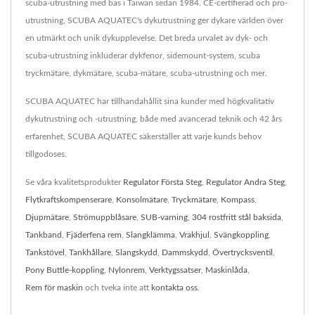
scuba-utrustning med bas i Taiwan sedan 1984. CE-certifierad och pro-
utrustning, SCUBA AQUATEC's dykutrustning ger dykare världen över
en utmärkt och unik dykupplevelse. Det breda urvalet av dyk- och
scuba-utrustning inkluderar dykfenor, sidemount-system, scuba
tryckmätare, dykmätare, scuba-mätare, scuba-utrustning och mer.
SCUBA AQUATEC har tillhandahållit sina kunder med högkvalitativ
dykutrustning och -utrustning, både med avancerad teknik och 42 års
erfarenhet, SCUBA AQUATEC säkerställer att varje kunds behov
tillgodoses.
Se våra kvalitetsprodukter
Regulator Första Steg
,
Regulator Andra Steg
,
Flytkraftskompenserare
,
Konsolmätare
,
Tryckmätare
,
Kompass
,
Djupmätare
,
Strömuppblåsare
,
SUB-varning
,
304 rostfritt stål baksida
,
Tankband
,
Fjäderfena rem
,
Slangklämma
,
Vrakhjul
,
Svängkoppling
,
Tankstövel
,
Tankhållare
,
Slangskydd
,
Dammskydd
,
Övertrycksventil
,
Pony Buttle-koppling
,
Nylonrem
,
Verktygssatser
,
Maskinlåda
,
Rem för maskin
och tveka inte att
kontakta oss
.