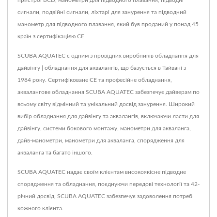
пристрої BCD, манометри для підводного плавання, підводні
сигнали, подвійні сигнали, ліхтарі для занурення та підводний
манометр для підводного плавання, який був проданий у понад 45
країн з сертифікацією CE.
SCUBA AQUATEC є одним з провідних виробників обладнання для
дайвінгу | обладнання для аквалангів, що базується в Тайвані з
1984 року. Сертифіковане CE та професійне обладнання,
аквалангове обладнання SCUBA AQUATEC забезпечує дайверам по
всьому світу відмінний та унікальний досвід занурення. Широкий
вибір обладнання для дайвінгу та аквалангів, включаючи ласти для
дайвінгу, системи бокового монтажу, манометри для акваланга,
дайв-манометри, манометри для акваланга, спорядження для
акваланга та багато іншого.
SCUBA AQUATEC надає своїм клієнтам високоякісне підводне
спорядження та обладнання, поєднуючи передові технології та 42-
річний досвід, SCUBA AQUATEC забезпечує задоволення потреб
кожного клієнта.