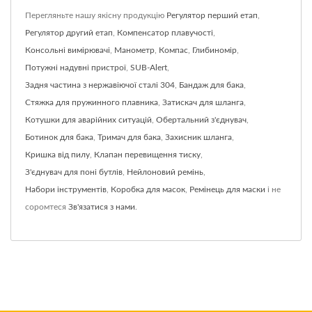
Перегляньте нашу якісну продукцію
Регулятор перший етап
,
Регулятор другий етап
,
Компенсатор плавучості
,
Консольні вимірювачі
,
Манометр
,
Компас
,
Глибиномір
,
Потужні надувні пристрої
,
SUB-Alert
,
Задня частина з нержавіючої сталі 304
,
Бандаж для бака
,
Стяжка для пружинного плавника
,
Затискач для шланга
,
Котушки для аварійних ситуацій
,
Обертальний з'єднувач
,
Ботинок для бака
,
Тримач для бака
,
Захисник шланга
,
Кришка від пилу
,
Клапан перевищення тиску
,
З'єднувач для поні бутлів
,
Нейлоновий ремінь
,
Набори інструментів
,
Коробка для масок
,
Ремінець для маски
і не
соромтеся
Зв'язатися з нами
.