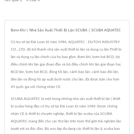
Kết quả 1 - 4 của 4
Bơm Khí | Nhà Sản Xuất Thiết Bị Lặn SCUBA | SCUBA AQUATEC
Có trụ sở tại Đài Loan từ năm 1984, AQUATEC - DUTON INDUSTRY
CO., LTD. đã trở thành nhà sản xuất thiết bị lặn và dụng cụ lặn.Thiết bị
lặn và dụng cụ lặn chính của họ bao gồm, Bơm khí, bơm hơi BCD, bộ
điều chỉnh khí lặn giai đoạn đầu và bộ điều chỉnh khí lặn giai đoạn hai,
BCD lặn, bơm hơi BCD, đồng hồ lặn, cảnh báo lặn, cảnh báo đôi lặn,
đèn lặn và đồng hồ áp suất dưới nước cho lặn, đã được bán cho hơn
45 quốc gia với chứng nhận CE.
SCUBA AQUATEC là một trong những nhà sản xuất thiết bị lặn | thiết
bị scuba hàng đầu có trụ sở tại Đài Loan từ năm 1984. Được chứng
nhận CE & thiết bị chuyên nghiệp, thiết bị lặn scuba của SCUBA
AQUATEC mang đến cho các thợ lặn trên toàn thế giới trải nghiệm lặn
tuyệt vời và độc đáo. Bộ sưu tập đa dạng các thiết bị lặn & scuba bao