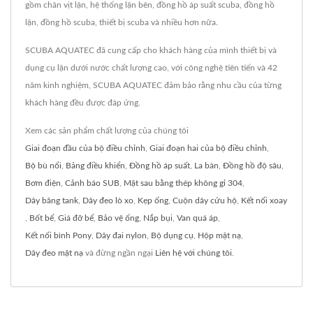
gồm chân vịt lặn, hệ thống lặn bên, đồng hồ áp suất scuba, đồng hồ
lặn, đồng hồ scuba, thiết bị scuba và nhiều hơn nữa.
SCUBA AQUATEC đã cung cấp cho khách hàng của mình thiết bị và
dụng cụ lặn dưới nước chất lượng cao, với công nghệ tiên tiến và 42
năm kinh nghiệm, SCUBA AQUATEC đảm bảo rằng nhu cầu của từng
khách hàng đều được đáp ứng.
Xem các sản phẩm chất lượng của chúng tôi
Giai đoạn đầu của bộ điều chỉnh
,
Giai đoạn hai của bộ điều chỉnh
,
Bộ bù nổi
,
Bảng điều khiển
,
Đồng hồ áp suất
,
La bàn
,
Đồng hồ độ sâu
,
Bơm điện
,
Cảnh báo SUB
,
Mặt sau bằng thép không gỉ 304
,
Dây băng tank
,
Dây đeo lò xo
,
Kẹp ống
,
Cuộn dây cứu hộ
,
Kết nối xoay
,
Bốt bể
,
Giá đỡ bể
,
Bảo vệ ống
,
Nắp bụi
,
Van quá áp
,
Kết nối bình Pony
,
Dây đai nylon
,
Bộ dụng cụ
,
Hộp mặt nạ
,
Dây đeo mặt nạ
và đừng ngần ngại
Liên hệ với chúng tôi
.