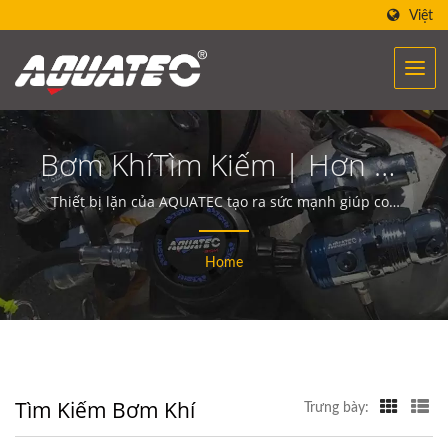
Việt
Bơm KhíTìm Kiếm | Hơn 40
Năm Nhà Sản Xuất Thiết Bị
Thiết bị lặn của AQUATEC tạo ra sức mạnh giúp con
người tiếp cận và giao tiếp với đại dương.
& Dụng Cụ Lặn | SCUBA
Home
AQUATEC
Tìm Kiếm Bơm Khí
Trưng bày: