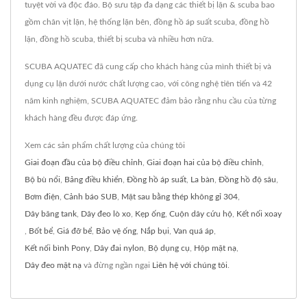
tuyệt vời và độc đáo. Bộ sưu tập đa dạng các thiết bị lặn & scuba bao
gồm chân vịt lặn, hệ thống lặn bên, đồng hồ áp suất scuba, đồng hồ
lặn, đồng hồ scuba, thiết bị scuba và nhiều hơn nữa.
SCUBA AQUATEC đã cung cấp cho khách hàng của mình thiết bị và
dụng cụ lặn dưới nước chất lượng cao, với công nghệ tiên tiến và 42
năm kinh nghiệm, SCUBA AQUATEC đảm bảo rằng nhu cầu của từng
khách hàng đều được đáp ứng.
Xem các sản phẩm chất lượng của chúng tôi
Giai đoạn đầu của bộ điều chỉnh
,
Giai đoạn hai của bộ điều chỉnh
,
Bộ bù nổi
,
Bảng điều khiển
,
Đồng hồ áp suất
,
La bàn
,
Đồng hồ độ sâu
,
Bơm điện
,
Cảnh báo SUB
,
Mặt sau bằng thép không gỉ 304
,
Dây băng tank
,
Dây đeo lò xo
,
Kẹp ống
,
Cuộn dây cứu hộ
,
Kết nối xoay
,
Bốt bể
,
Giá đỡ bể
,
Bảo vệ ống
,
Nắp bụi
,
Van quá áp
,
Kết nối bình Pony
,
Dây đai nylon
,
Bộ dụng cụ
,
Hộp mặt nạ
,
Dây đeo mặt nạ
và đừng ngần ngại
Liên hệ với chúng tôi
.