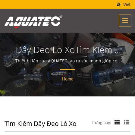
Việt
Dây Đeo Lò XoTìm Kiếm |
Hơn 40 Năm Nhà Sản Xuất
Thiết bị lặn của AQUATEC tạo ra sức mạnh giúp con
người tiếp cận và giao tiếp với đại dương.
Thiết Bị & Dụng Cụ Lặn |
Home
SCUBA AQUATEC
Tìm Kiếm Dây Đeo Lò Xo
Trưng bày: