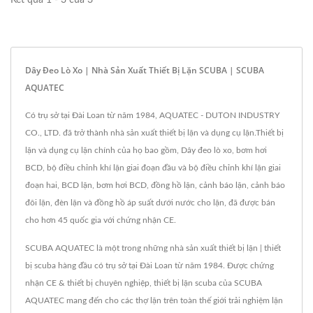
Kết quả 1 - 3 của 3
Dây Đeo Lò Xo | Nhà Sản Xuất Thiết Bị Lặn SCUBA | SCUBA
AQUATEC
Có trụ sở tại Đài Loan từ năm 1984, AQUATEC - DUTON INDUSTRY
CO., LTD. đã trở thành nhà sản xuất thiết bị lặn và dụng cụ lặn.Thiết bị
lặn và dụng cụ lặn chính của họ bao gồm, Dây đeo lò xo, bơm hơi
BCD, bộ điều chỉnh khí lặn giai đoạn đầu và bộ điều chỉnh khí lặn giai
đoạn hai, BCD lặn, bơm hơi BCD, đồng hồ lặn, cảnh báo lặn, cảnh báo
đôi lặn, đèn lặn và đồng hồ áp suất dưới nước cho lặn, đã được bán
cho hơn 45 quốc gia với chứng nhận CE.
SCUBA AQUATEC là một trong những nhà sản xuất thiết bị lặn | thiết
bị scuba hàng đầu có trụ sở tại Đài Loan từ năm 1984. Được chứng
nhận CE & thiết bị chuyên nghiệp, thiết bị lặn scuba của SCUBA
AQUATEC mang đến cho các thợ lặn trên toàn thế giới trải nghiệm lặn