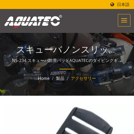
日本語
スキューバノンスリップ
パッド、スキューバ防滑パ
NS-234 スキューバ防滑パッドAQUATECのダイビングギア
は、人々が海と出会い、コミュニケーションを取る力を生
ッド、スキューバ防滑タン
み出します。
Home
/
製品
/
アクセサリー
クストラップパッド、ス
キューバカムバンドパッ
ド、スキューバダイビン
グパッド、スキューバシ
リンダーパッド | ダイブ