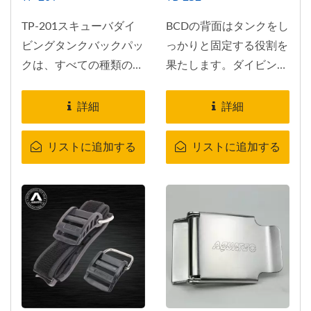
TP-201スキューバダイ
BCDの背面はタンクをし
ビングタンクバックパッ
っかりと固定する役割を
クは、すべての種類のダ
果たします。ダイビング
イバーに非常に耐久性の
用の高品質な装備です。
ある伝統的なシングルタ
もちろん、そうです、そ
詳細
詳細
ンクバックパックです。
れがタンクバンド、タン
このテックダイビングタ
クストラップです！
リストに追加する
リストに追加する
ンクバックパックは、海
水による腐食に耐えるこ
とができる強くて軽量な
素材で構成されていま
す。私たちのダイビング
バックパックには、ダイ
バーがウェストで取り外
したり、重量ポケットを