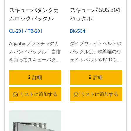
最小限に抑えたりできる
スキューバタンクカ
スキューバ SUS 304
クイックリリースのステ
ムロックバックル
バックル
ンレス製バックルがあり
ます。
CL-201 / TB-201
BK-504
Aquatecプラスチックカ
ダイブウェイトベルトの
ムバンドバックル：自信
バックルは、標準幅のウ
を持ってスキューバタン
ェイトベルトやBCDウェ
クを固定します。
ビングなどに適合しま
す。...
詳細
詳細
リストに追加する
リストに追加する