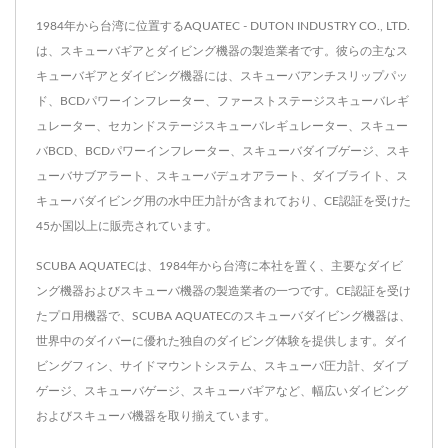
1984年から台湾に位置するAQUATEC - DUTON INDUSTRY CO., LTD.
は、スキューバギアとダイビング機器の製造業者です。彼らの主なス
キューバギアとダイビング機器には、スキューバアンチスリップパッ
ド、BCDパワーインフレーター、ファーストステージスキューバレギ
ュレーター、セカンドステージスキューバレギュレーター、スキュー
バBCD、BCDパワーインフレーター、スキューバダイブゲージ、スキ
ューバサブアラート、スキューバデュオアラート、ダイブライト、ス
キューバダイビング用の水中圧力計が含まれており、CE認証を受けた
45か国以上に販売されています。
SCUBA AQUATECは、1984年から台湾に本社を置く、主要なダイビ
ング機器およびスキューバ機器の製造業者の一つです。CE認証を受け
たプロ用機器で、SCUBA AQUATECのスキューバダイビング機器は、
世界中のダイバーに優れた独自のダイビング体験を提供します。ダイ
ビングフィン、サイドマウントシステム、スキューバ圧力計、ダイブ
ゲージ、スキューバゲージ、スキューバギアなど、幅広いダイビング
およびスキューバ機器を取り揃えています。