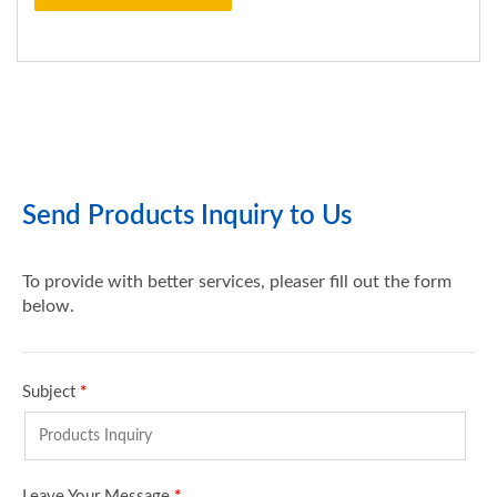
高品質のステンレススチ
ールバックルで、2スロ
ットバージョン、ストレ
ートバックルデザイン、
大きなハンドルリリース
が特徴です。ウェイトベ
ルトバックルを所定の位
置に固定すると、バック
ルが壊れます！トロピカ
ルバケーションで最悪の
事態が発生しました。ウ
ェイトベルトがありませ
ん！ウェイトベルトバッ
クルはかなり標準的で
す。