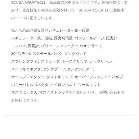
SCUBA AQUATECは、高品質の水中ダイビングギアと装備を提供して
おり、先進技術と42年の経験を持って、SCUBA AQUATECは各顧客
のニーズに応えています。
私たちの高品質な製品
レギュレーター第一段階
,
レギュレーター第二段階
,
浮力補償器
,
コンソールゲージ
,
圧力計
,
コンパス
,
深度計
,
パワーインフレーター
,
SUBアラート
,
304ステンレススチールバック
,
タンクバンド
,
スプリングフィンストラップ
,
ホースクリップ
,
レックリール
,
スイベルコネクタ
,
タンクブーツ
,
タンクホルダー
,
ホースプロテクター
,
ダストキャップ
,
オーバープレッシャーバルブ
,
ポニーバトルコネクタ
,
ナイロンベルト
,
ツールキット
,
マスクボックス
,
マスクストラップ
をご覧いただき、
お問い合わせ
を
お気軽にどうぞ。