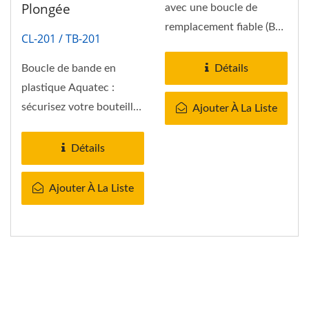
Plongée
avec une boucle de
remplacement fiable (BK-
CL-201 / TB-201
205) Vous avez perdu...
Boucle de bande en
Détails
plastique Aquatec :
sécurisez votre bouteille
Ajouter À La Liste
de plongée en toute
confiance.
Détails
Ajouter À La Liste