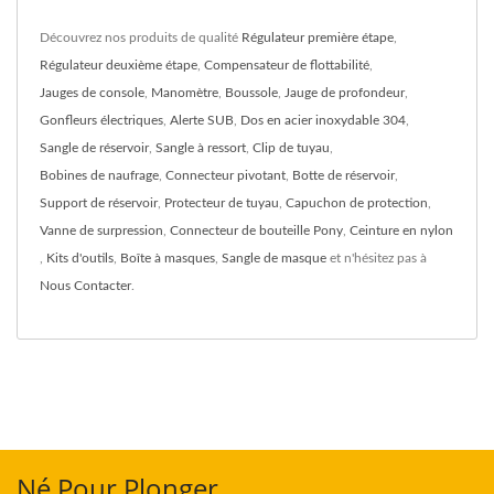
Découvrez nos produits de qualité
Régulateur première étape
,
Régulateur deuxième étape
,
Compensateur de flottabilité
,
Jauges de console
,
Manomètre
,
Boussole
,
Jauge de profondeur
,
Gonfleurs électriques
,
Alerte SUB
,
Dos en acier inoxydable 304
,
Sangle de réservoir
,
Sangle à ressort
,
Clip de tuyau
,
Bobines de naufrage
,
Connecteur pivotant
,
Botte de réservoir
,
Support de réservoir
,
Protecteur de tuyau
,
Capuchon de protection
,
Vanne de surpression
,
Connecteur de bouteille Pony
,
Ceinture en nylon
,
Kits d'outils
,
Boîte à masques
,
Sangle de masque
et n'hésitez pas à
Nous Contacter
.
Né Pour Plonger