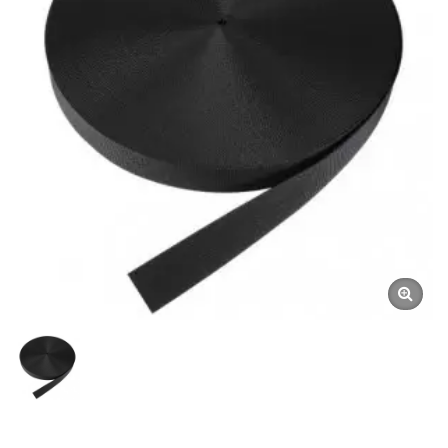
Manomètres De Plongée |
Fabricant De Boussoles
Sous-Marines | SCUBA
AQUATEC