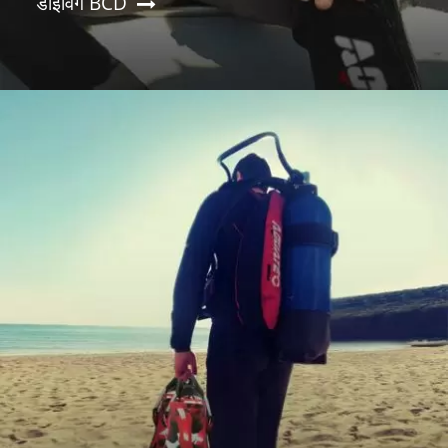
डाइविंग BCD