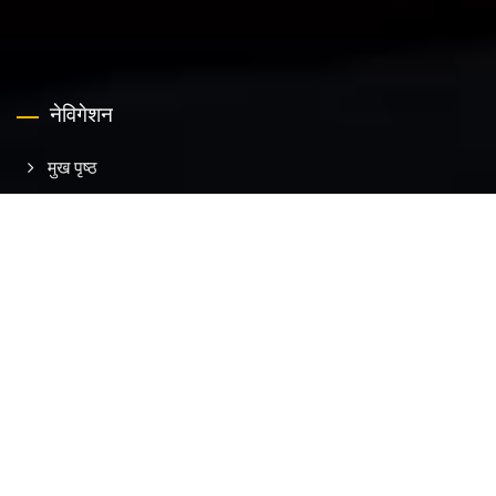
नेविगेशन
मुख पृष्ठ
कंपनी
उत्पाद
कार्यक्रम
ई-कैटलॉग
संपर्क करें