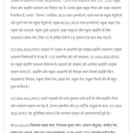
1984 से ताइवान में स्थित, AQUATEC - DUTON INDUSTRY CO., LTD. स्कूबा
गियर और डाइविंग उपकरण का निर्माता रहा है।उनका मुख्य स्कूबा गियर और डाइव उपकरण
में शामिल हैं, मास्क / फिन्स / स्नॉर्कल, BCD पावर इन्फ्लेटर्स, पहले चरण के स्कूबा रेगुलेटर्स
और दूसरे चरण के स्कूबा रेगुलेटर्स, स्कूबा BCDs, BCD पावर इन्फ्लेटर्स, स्कूबा डाइव गेज़,
स्कूबा सब अलर्ट्स, स्कूबा डुओ अलर्ट्स, डाइव लाइट्स और स्कूबा डाइविंग के लिए
अंडरवाटर प्रेशर गेज, जिसे 45 से अधिक देशों में CE प्रमाणन के साथ बेचा गया है।
SCUBA AQUATEC ताइवान में 1984 से आधारित एक प्रमुख डाइविंग उपकरण | स्कूबा
उपकरण निर्माताओं में से एक है। CE प्रमाणित और प्रो उपकरण, SCUBA AQUATEC
का स्कूबा डाइविंग उपकरण विश्वभर के डाइवर्स को उत्कृष्ट और अनोखा डाइविंग अनुभव
प्रदान करता है। डाइविंग और स्कूबा उपकरणों की विस्तृत चयन जिसमें डाइविंग फिन,
साइडमाउंट सिस्टम, स्कूबा प्रेशर गेज, डाइव गेज, स्कूबा गेज, स्कूबा गियर्स और भी बहुत
कुछ शामिल है।
SCUBA AQUATEC अपने ग्राहकों को उच्च गुणवत्ता वाले पानी के नीचे डाइविंग गियर
और उपकरण प्रदान कर रहा है, उन्नत तकनीक और 42 वर्षों के अनुभव के साथ, SCUBA
AQUATEC यह सुनिश्चित करता है कि प्रत्येक ग्राहक की आवश्यकताएँ पूरी हों।
हम products
नियामक पहला चरण
,
नियामक दूसरा चरण
,
उत्थान संतुलक
,
कंसोल गेज़
,
प्रेशर गेज़
,
कंपास
,
डेप्थ गेज़
,
पावर इन्फ्लेटर्स
,
SUB-अलर्ट
,
304 स्टेनलेस स्टील बैक
,