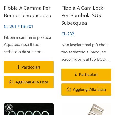
Fibbia A Camma Per
Fibbia A Cam Lock
Bombola Subacquea
Per Bombola SUS
Subacquea
CL-201 / TB-201
CL-232
Fibbia a camma in plastica
Aquatec: fissa il tuo
Non lasciare mai più che il
serbatoio da sub con
tuo serbatoio subacqueo
fiducia.
scivoli fuori dal tuo BCD!
La fibbia a cam lock...
Particolari
Particolari
Aggiungi Alla Lista
Aggiungi Alla Lista