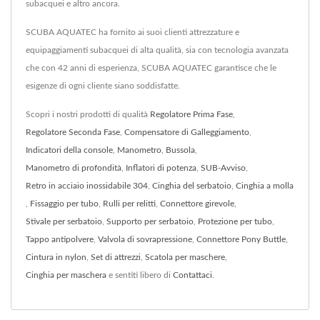
subacquei e altro ancora.
SCUBA AQUATEC ha fornito ai suoi clienti attrezzature e
equipaggiamenti subacquei di alta qualità, sia con tecnologia avanzata
che con 42 anni di esperienza, SCUBA AQUATEC garantisce che le
esigenze di ogni cliente siano soddisfatte.
Scopri i nostri prodotti di qualità
Regolatore Prima Fase
,
Regolatore Seconda Fase
,
Compensatore di Galleggiamento
,
Indicatori della console
,
Manometro
,
Bussola
,
Manometro di profondità
,
Inflatori di potenza
,
SUB-Avviso
,
Retro in acciaio inossidabile 304
,
Cinghia del serbatoio
,
Cinghia a molla
,
Fissaggio per tubo
,
Rulli per relitti
,
Connettore girevole
,
Stivale per serbatoio
,
Supporto per serbatoio
,
Protezione per tubo
,
Tappo antipolvere
,
Valvola di sovrapressione
,
Connettore Pony Buttle
,
Cintura in nylon
,
Set di attrezzi
,
Scatola per maschere
,
Cinghia per maschera
e sentiti libero di
Contattaci
.