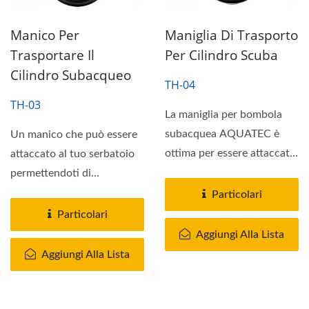
Manico Per
Maniglia Di Trasporto
Trasportare Il
Per Cilindro Scuba
Cilindro Subacqueo
TH-04
TH-03
La maniglia per bombola
subacquea AQUATEC è
Un manico che può essere
ottima per essere attaccata
attaccato al tuo serbatoio
alla tua bombola per
permettendoti di
rendere...
trasportarlo
Particolari
comodamente...
Particolari
Aggiungi Alla Lista
Aggiungi Alla Lista