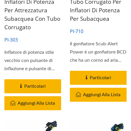
Inflatori Di Potenza
Tubo Corrugato Per
Per Attrezzatura
Inflatori Di Potenza
Subacquea Con Tubo
Per Subacquea
Corrugato
PI-710
PI-303
Il gonfiatore Scub-Alert
Power è un gonfiatore BCD
Inflatore di potenza stile
che ha un corno ad aria
vecchio con pulsante di
integrato. Questo...
inflazione e pulsante di
deflazione. Questo...
Particolari
Particolari
Aggiungi Alla Lista
Aggiungi Alla Lista