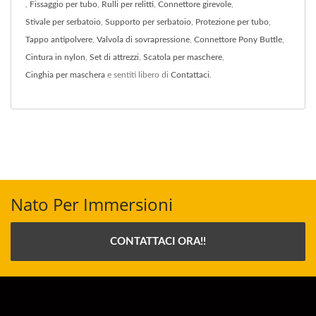
,
Fissaggio per tubo
,
Rulli per relitti
,
Connettore girevole
,
Stivale per serbatoio
,
Supporto per serbatoio
,
Protezione per tubo
,
Tappo antipolvere
,
Valvola di sovrapressione
,
Connettore Pony Buttle
,
Cintura in nylon
,
Set di attrezzi
,
Scatola per maschere
,
Cinghia per maschera
e sentiti libero di
Contattaci
.
Nato Per Immersioni
CONTATTACI ORA!!