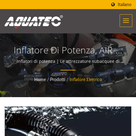
Italiano
Inflatore Di Potenza, AIR-3,
Valvola K, Valvola T, Tubo
Inflatori di potenza | Le attrezzature subacquee di
AQUATEC creano la potenza per aiutare le persone a
Corrugato | Produttore Di
incontrare e comunicare con l'oceano.
Home
/
Prodotti
/
Inflatore Elettrico
Attrezzature Per
Immersioni | SCUBA
AQUATEC