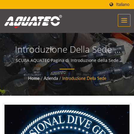
Italiano
Introduzione Della Sede |
Oltre 40 Anni Di
SCUBA AQUATEC Pagina di Introduzione della Sede
Logo | Le attrezzature subacquee di AQUATEC creano
Produzione Di Attrezzature
la potenza per aiutare le persone a incontrare e
Home
/
Azienda
/
Introduzione Della Sede
E Materiali Subacquei |
comunicare con l'oceano.
SCUBA AQUATEC