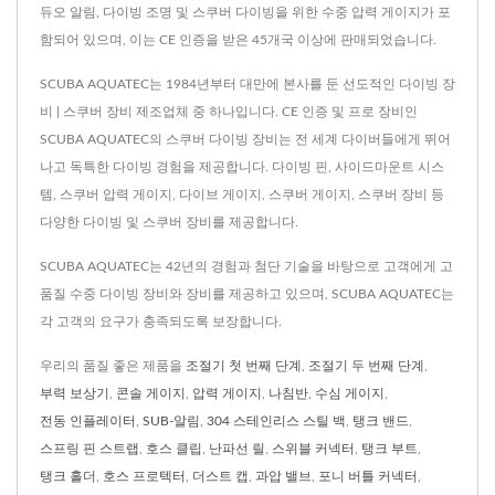
듀오 알림, 다이빙 조명 및 스쿠버 다이빙을 위한 수중 압력 게이지가 포
함되어 있으며, 이는 CE 인증을 받은 45개국 이상에 판매되었습니다.
SCUBA AQUATEC는 1984년부터 대만에 본사를 둔 선도적인 다이빙 장
비 | 스쿠버 장비 제조업체 중 하나입니다. CE 인증 및 프로 장비인
SCUBA AQUATEC의 스쿠버 다이빙 장비는 전 세계 다이버들에게 뛰어
나고 독특한 다이빙 경험을 제공합니다. 다이빙 핀, 사이드마운트 시스
템, 스쿠버 압력 게이지, 다이브 게이지, 스쿠버 게이지, 스쿠버 장비 등
다양한 다이빙 및 스쿠버 장비를 제공합니다.
SCUBA AQUATEC는 42년의 경험과 첨단 기술을 바탕으로 고객에게 고
품질 수중 다이빙 장비와 장비를 제공하고 있으며, SCUBA AQUATEC는
각 고객의 요구가 충족되도록 보장합니다.
우리의 품질 좋은 제품을
조절기 첫 번째 단계
,
조절기 두 번째 단계
,
부력 보상기
,
콘솔 게이지
,
압력 게이지
,
나침반
,
수심 게이지
,
전동 인플레이터
,
SUB-알림
,
304 스테인리스 스틸 백
,
탱크 밴드
,
스프링 핀 스트랩
,
호스 클립
,
난파선 릴
,
스위블 커넥터
,
탱크 부트
,
탱크 홀더
,
호스 프로텍터
,
더스트 캡
,
과압 밸브
,
포니 버틀 커넥터
,