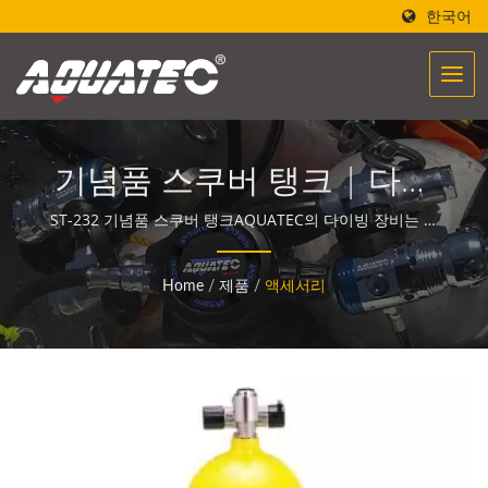
한국어
기념품 스쿠버 탱크 | 다이
브 게이지 | 수중 나침반 제
ST-232 기념품 스쿠버 탱크AQUATEC의 다이빙 장비는 사
람들이 바다를 만나고 소통할 수 있도록 돕는 힘을 만들어냅
조업체 | SCUBA AQUATEC
니다.
Home
/
제품
/
액세서리