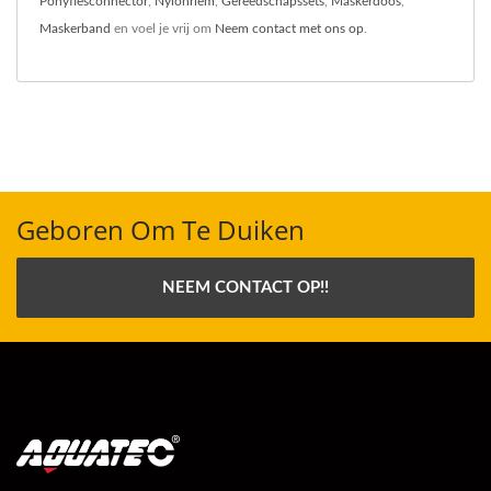
Ponyflesconnector
,
Nylonriem
,
Gereedschapssets
,
Maskerdoos
,
Maskerband
en voel je vrij om
Neem contact met ons op
.
Geboren Om Te Duiken
NEEM CONTACT OP!!