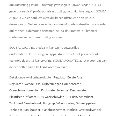
duikuitrusting | scuba-uitrusting, gevestigd in Taiwan sinds 1984. CE-
gecertificeerde & professionele uitrusting, de duikuitrusting van SCUBA
AQUATEC biedt duikers wereldwijd een uitstekende en unieke
duikervaring. De brede selectie van duik- & scuba-uitrusting, waaronder
duikvinnen, sidemount-systemen, scuba-drukmeters, duikmeters,
scuba-meters, scuba-uitrusting en meer.
SCUBA AQUATEC biedt zijn klanten hoogwaardige
onderwaterduikuitrusting en -apparatuur, zowel met geavanceerde
technologie als 42 jaar ervaring, SCUBA AQUATEC zorgt ervoor dat aan
de behoeften van elke klant wordt voldaan.
Bekijk onze kwaliteitsproducten
Regulator Eerste Fase
,
Regulator Tweede Fase
,
Drijfvermogen Compensator
,
Console-instrumenten
,
Drukmeter
,
Kompas
,
Dieptemeter
,
Elektrische inflators
,
SUB-waarschuwing
,
304 RVS achterkant
,
Tankband
,
Veerfinband
,
Slangclip
,
Wrakspoelen
,
Draaikoppeling
,
Tankboot
,
Tankhouder
,
Slangbeschermer
,
Stofkap
,
Overdrukventiel
,