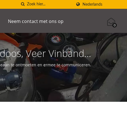
Nederlands
Neem contact met ons op
0
rdoos, Veer Vinbanden
SCUBA AQUATEC
oceaan te ontmoeten en ermee te communiceren.