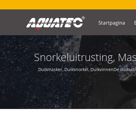
Startpagina
Snorkeluitrusting, Ma
| Fabrikant 
Duikmasker, Duiksnorkel, DuikvinnenDe duikui