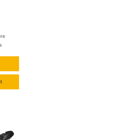
ire
s
t