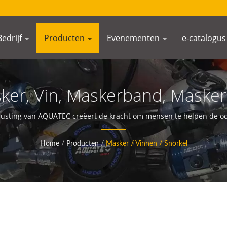
Bedrijf
Producten
Evenementen
e-catalogus
sker, Vin, Maskerband, Maske
Van Scuba Duikuitrusting | 
trusting van AQUATEC creëert de kracht om mensen te helpen de 
Home
/
Producten
/
Masker / Vinnen / Snorkel