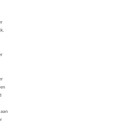
er
k.
er
er
den
d
 aan
r