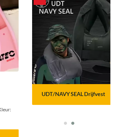
ilter
UDT/NAVY SEAL Drijfvest
Ser
em
Kleur: