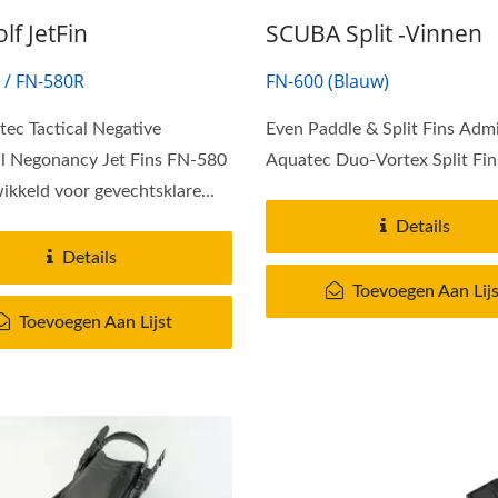
f JetFin
SCUBA Split -vinnen
 / FN-580R
FN-600 (Blauw)
ec Tactical Negative
Even Paddle & Split Fins Adm
l Negonancy Jet Fins FN-580
Aquatec Duo-Vortex Split Fin
wikkeld voor gevechtsklare...
Details
Details
Toevoegen Aan Lijs
Toevoegen Aan Lijst