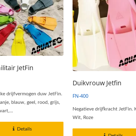
litair JetFin
Duikvrouw Jetfin
/NAVY SEAL Drijfvest
Series Guardian Luchtf
jke drijfvermogen duw JetFin.
FN-400
Vochtigheidssyste
anje, blauw, geel, rood, grijs,
Negatieve drijfkracht JetFin. 
art,...
Wit, Roze
Details
Details