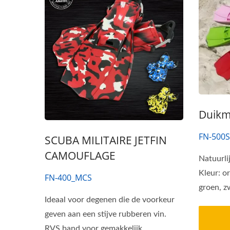
Duikmi
FN-500S
SCUBA MILITAIRE JETFIN
CAMOUFLAGE
Series Guardian Luchtfilter
UDT
Natuurli
Vochtigheidssysteem
Kleur: or
FN-400_MCS
groen, zw
Ideaal voor degenen die de voorkeur
geven aan een stijve rubberen vin.
RVS band voor gemakkelijk...