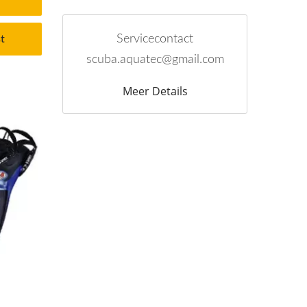
Servicecontact
t
scuba.aquatec@gmail.com
Meer Details