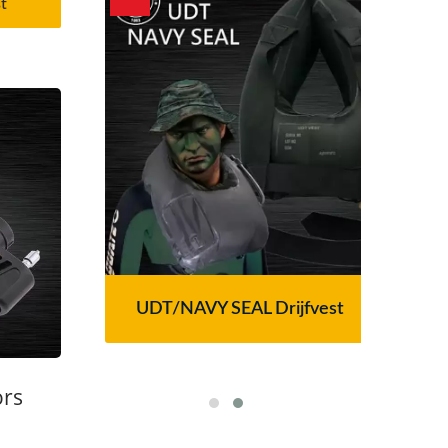
t
ilter
UDT/NAVY SEAL Drijfvest
Ser
em
ors