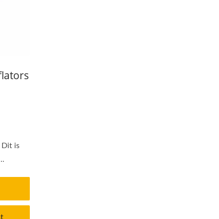
lators
Dit is
..
t