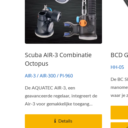
Scuba AIR-3 Combinatie
BCD G
Octopus
HH-05
AIR-3 / AIR-300 / PI-960
De BC S
manomete
De AQUATEC AIR-3, een
waar je 
geavanceerde regelaar, integreert de
Air-3 voor gemakkelijke toegang...
Details