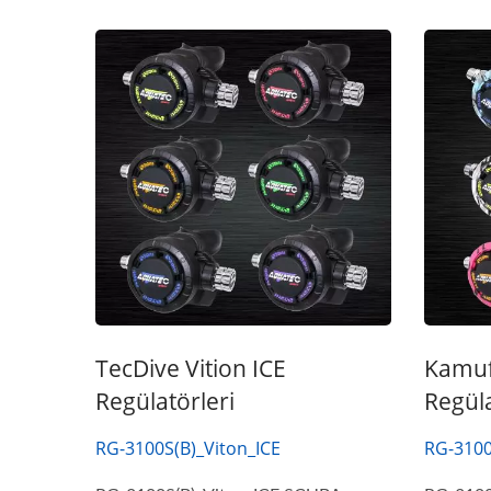
TecDive Vition ICE
Kamuf
Regülatörleri
Regül
RG-3100S(B)_Viton_ICE
RG-310