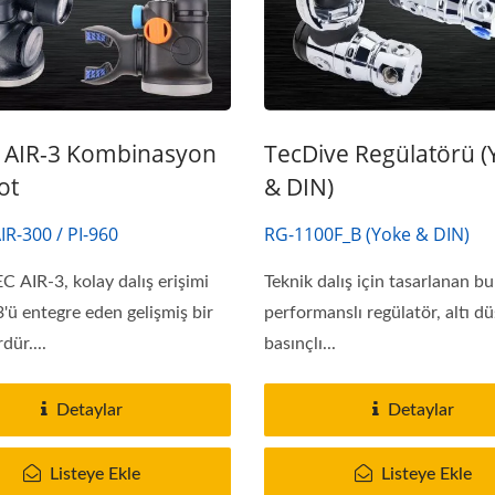
 AIR-3 Kombinasyon
TecDive Regülatörü 
ot
& DIN)
AIR-300 / PI-960
RG-1100F_B (Yoke & DIN)
AIR-3, kolay dalış erişimi
Teknik dalış için tasarlanan b
3'ü entegre eden gelişmiş bir
performanslı regülatör, altı d
dür....
basınçlı...
Detaylar
Detaylar
Listeye Ekle
Listeye Ekle