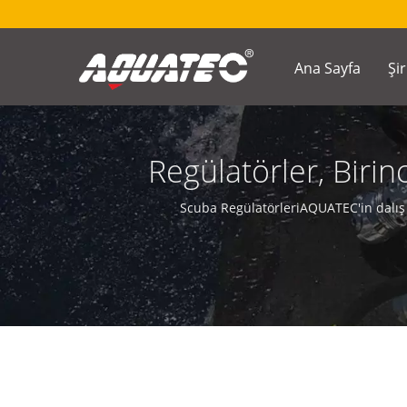
Ana Sayfa
Şi
Regülatörler, Birin
Aşama Ters Çevirile
Scuba RegülatörleriAQUATEC'in dalış 