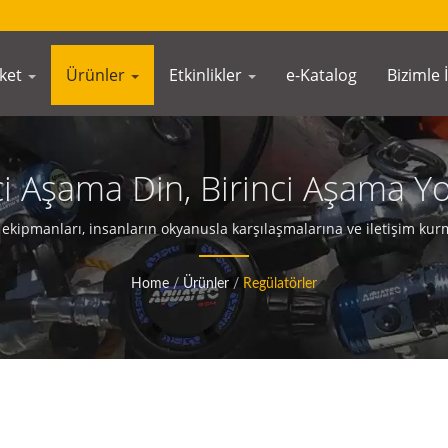
rket
Ürünler
Etkinlikler
e-Katalog
Bizimle 
ci Aşama Din, Birinci Aşama Yo
bilir | Scuba Dalış Ekipmanla
ekipmanları, insanların okyanusla karşılaşmalarına ve iletişim kurm
AQUATEC
Home
/
Ürünler
/
Regülatörler