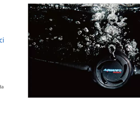
ci
da