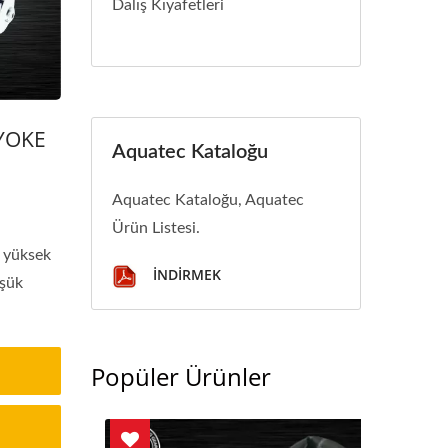
Dalış Kıyafetleri
(YOKE
Aquatec Kataloğu
Aquatec Kataloğu, Aquatec
Ürün Listesi.
u yüksek
İNDIRMEK
üşük
Popüler Ürünler