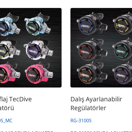
laj TecDive
Dalış Ayarlanabilir
atörü
Regülatörler
0S_MC
RG-3100S