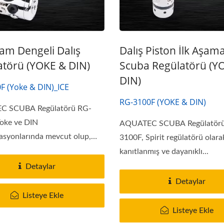
am Dengeli Dalış
Dalış Piston İlk Aşam
atörü (YOKE & DIN)
Scuba Regülatörü (Y
DIN)
F (Yoke & DIN)_ICE
RG-3100F (YOKE & DIN)
 SCUBA Regülatörü RG-
oke ve DIN
AQUATEC SCUBA Regülatör
asyonlarında mevcut olup,
3100F, Spirit regülatörü olarak 
kanıtlanmış ve dayanıklı...
Detaylar
Detaylar
Listeye Ekle
Listeye Ekle