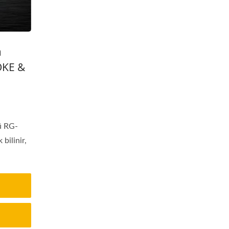
a
OKE &
ü RG-
bilinir,