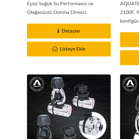
Eşsiz Soğuk Su Performansı ve
AQUATEC
Olağanüstü Donma Direnci.
2100F, Y
konfigür
çoklu...
Detaylar
Listeye Ekle