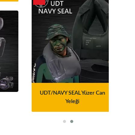
resi
UDT/NAVY SEAL Yüzer Can
Ser
Yeleği