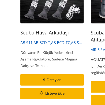
Scuba Hava Arkadaşı
Scuba
Ahtap
AB-911,AB-BCD-T,AB-BCD-TC,AB-SW-
01
AIR-3 / 
Dünyanın En Küçük Yedek İkinci
Aşama Regülatörü, Sadece Mağara
AQUATEC 
Dalışı ve Teknik...
için Air-
regülatör
Detaylar
Listeye Ekle