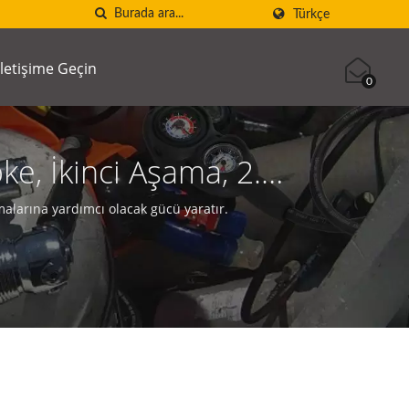
Türkçe
İletişime Geçin
0
ke, İkinci Aşama, 2.
rı Üreticisi | SCUBA
alarına yardımcı olacak gücü yaratır.