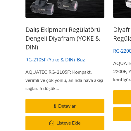
Dalış Ekipmanı Regülatörü
Diyafr
Dengeli Diyafram (YOKE &
Regül
DIN)
RG-2200
RG-2105F (Yoke & DIN)_Buz
AQUATEC
2200F, Y
AQUATEC RG-2105F: Kompakt,
konfigür
verimli ve çok yönlü, anında hava akışı
birden...
sağlar. 5 düşük...
Detaylar
Listeye Ekle