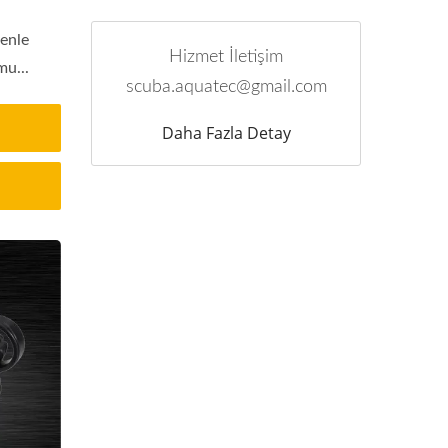
venle
Hizmet İletişim
mu...
scuba.aquatec@gmail.com
Daha Fazla Detay