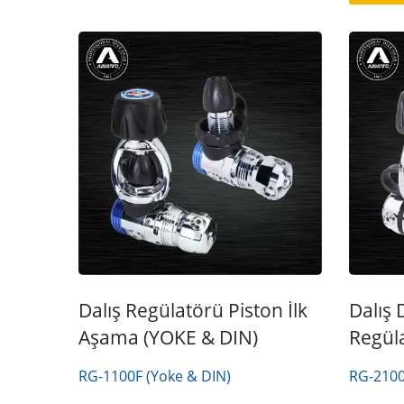
Seri Guardian Hava Filtresi
UDT
Nem Sistemi
Dalış Regülatörü Piston İlk
Dalış 
Aşama (YOKE & DIN)
Regüla
RG-1100F (Yoke & DIN)
RG-2100