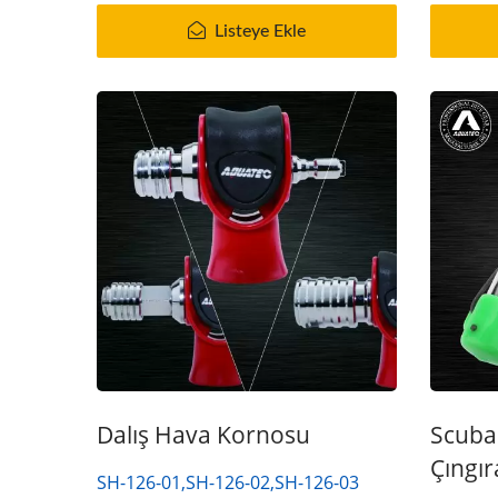
Listeye Ekle
Seri Guardian Hava Filtresi
UDT
Nem Sistemi
Dalış Hava Kornosu
Scuba 
Çıngır
SH-126-01,SH-126-02,SH-126-03