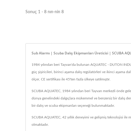
Sonuç 1 - 8 nın-nin 8
Sub Alarmı | Scuba Dalış Ekipmanları Üreticisi | SCUBA A
1984 yılından beri Tayvan'da bulunan AQUATEC - DUTON INDUSTRY 
güç şişiricileri, birinci aşama dalış regülatörleri ve ikinci aşama dalış
ölçer, CE sertifikası ile 45'ten fazla ülkeye satılmıştır.
SCUBA AQUATEC, 1984 yılından beri Tayvan merkezli önde gelen d
dünya genelindeki dalgıçlara mükemmel ve benzersiz bir dalış deney
bir dalış ve scuba ekipmanları seçeneği bulunmaktadır.
SCUBA AQUATEC, 42 yıllık deneyimi ve gelişmiş teknolojisi ile mü
olmaktadır.