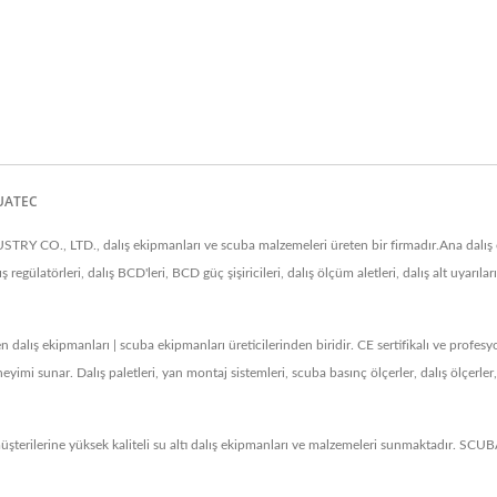
QUATEC
CO., LTD., dalış ekipmanları ve scuba malzemeleri üreten bir firmadır.Ana dalış eki
 regülatörleri, dalış BCD'leri, BCD güç şişiricileri, dalış ölçüm aletleri, dalış alt uyarıları,
alış ekipmanları | scuba ekipmanları üreticilerinden biridir. CE sertifikalı ve pro
imi sunar. Dalış paletleri, yan montaj sistemleri, scuba basınç ölçerler, dalış ölçerler
şterilerine yüksek kaliteli su altı dalış ekipmanları ve malzemeleri sunmaktadır. SC