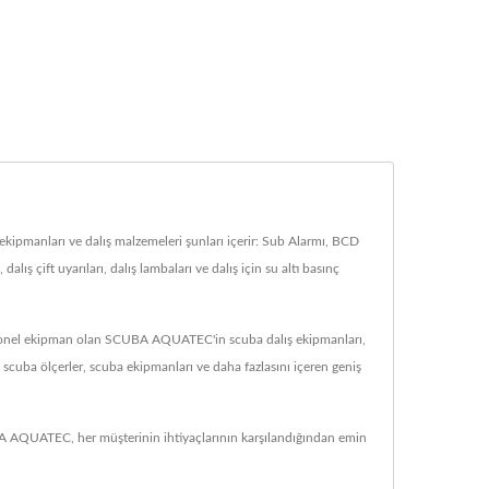
pmanları ve dalış malzemeleri şunları içerir: Sub Alarmı, BCD
 dalış çift uyarıları, dalış lambaları ve dalış için su altı basınç
fesyonel ekipman olan SCUBA AQUATEC'in scuba dalış ekipmanları,
, scuba ölçerler, scuba ekipmanları ve daha fazlasını içeren geniş
UBA AQUATEC, her müşterinin ihtiyaçlarının karşılandığından emin