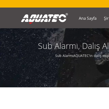
Ana Sayfa
Şi
Sub Alarmı, Dalış A
Sub AlarmıAQUATEC'in dalış ekipm