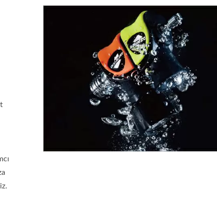
t
mcı
za
iz.