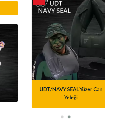
resi
UDT/NAVY SEAL Yüzer Can
Ser
Yeleği