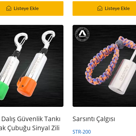
Listeye Ekle
Listeye Ekle
/NAVY SEAL Yüzer Can
Seri Guardian Hava Filt
Yeleği
Nem Sistemi
Dalış Güvenlik Tankı
Sarsıntı Çalgısı
ak Çubuğu Sinyal Zili
STR-200