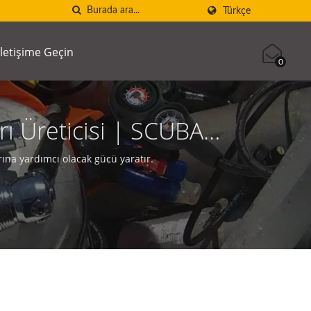
Türkçe
İletişime Geçin
0
rı Üreticisi | SCUBA
ına yardımcı olacak gücü yaratır.