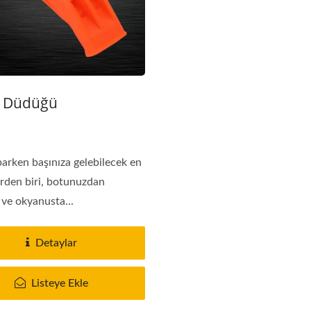
 Düdüğü
parken başınıza gelebilecek en
erden biri, botunuzdan
 ve okyanusta...
Detaylar
Listeye Ekle