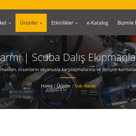
rket
Ürünler
Etkinlikler
e-Katalog
Bizimle 
larmı | Scuba Dalış Ekipmanla
AQUATEC
anları, insanların okyanusla karşılaşmalarına ve iletişim kurmalar
Home
/
Ürünler
/
Sub Alarmı