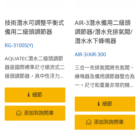
技術潛水可調整平衡式
AIR-3潛水備用二級頭
備用二級頭調節器
調節器/潛水充排氣閥/
潛水水下蜂鳴器
RG-3100S(Y)
AIR-3/AIR-300
AQUATEC潛水二級頭調節
器是國際標準尺寸順流式二
三合一充排氣閥將充氣閥、
級頭調節器，具中性浮力設
蜂鳴器及備用調節器整合為
計，減輕口部負擔；塑鋼外
一。尺寸和重量非常的精巧
殼材質，鋁合金保護外環...
可減少潛水員的裝備和重
細節
量；內附AIR-300專用低壓
細節
管一條。
添加到詢問車
添加到詢問車