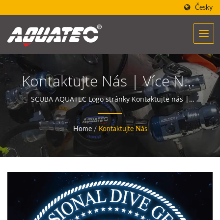
Česky
Kontaktujte Nás | Více Než
40 Let Výrobce
SCUBA AQUATEC Logo stránky Kontaktujte nás |
Potápěčské vybavení AQUATEC vytváří sílu, která
Potápěčského Vybavení |
pomáhá lidem setkávat se a komunikovat s oceánem.
Home
/
Kontaktujte Nás
SCUBA AQUATEC