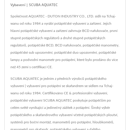
Vybavení | SCUBA AQUATEC
Společnost AQUATEC - DUTON INDUSTRY CO., LTD. sídlí na Tchaj-
wanu od roku 1984 a vyrábí potápěčské vybavení a zařízení. Jejich
hlavní potápěčské vybavení a zařízení zahrnuje BCD nafukovače, první
stupně potápěčských regulátorů a druhé stupně potápěčských
regulátorů, potápěčské BCD, BCD nafukovače, potápěčské manometry,
potápěčské sub upozornění, potápěčské duo upozornění, potápěčské
lampy a podvodní manometr pro potápění, které bylo prodáno do více
než 45 zemí s certifikací CE.
SCUBA AQUATEC je jedním z předních výrobců potápěčského
vybavení | vybavení pro potápění se skafandrem se sídlem na Tchaj-
wanu od roku 1984. Certifikováno CE & profesionální vybavení,
potápěčské vybavení SCUBA AQUATEC poskytuje potápěčům po
celém světě vynikající a jedinečný zážitek z potápění. Široký výběr
potápěčského a skafandrového vybavení včetně potápěčských ploutví,
systémů pro boční montáž, manometrů pro potápění, hloubkoměrů,
manometrů pro skafandr, potápěčského vybavení a dalšího.