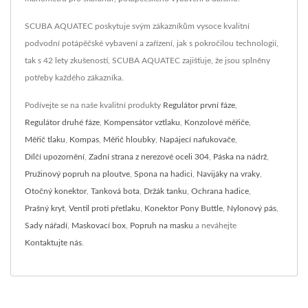
SCUBA AQUATEC poskytuje svým zákazníkům vysoce kvalitní
podvodní potápěčské vybavení a zařízení, jak s pokročilou technologií,
tak s 42 lety zkušeností, SCUBA AQUATEC zajišťuje, že jsou splněny
potřeby každého zákazníka.
Podívejte se na naše kvalitní produkty
Regulátor první fáze
,
Regulátor druhé fáze
,
Kompensátor vztlaku
,
Konzolové měřiče
,
Měřič tlaku
,
Kompas
,
Měřič hloubky
,
Napájecí nafukovače
,
Dílčí upozornění
,
Zadní strana z nerezové oceli 304
,
Páska na nádrž
,
Pružinový popruh na ploutve
,
Spona na hadici
,
Navijáky na vraky
,
Otočný konektor
,
Tanková bota
,
Držák tanku
,
Ochrana hadice
,
Prašný kryt
,
Ventil proti přetlaku
,
Konektor Pony Buttle
,
Nylonový pás
,
Sady nářadí
,
Maskovací box
,
Popruh na masku
a neváhejte
Kontaktujte nás
.