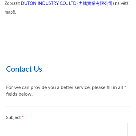
Zobrazit
DUTON INDUSTRY CO., LTD.(力騰實業有限公司)
na větší
mapě.