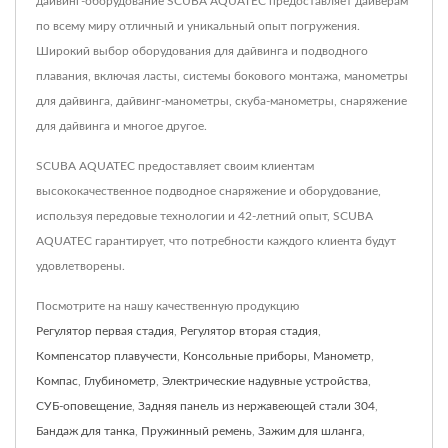
дайвинг-оборудование SCUBA AQUATEC предоставляет дайверам
по всему миру отличный и уникальный опыт погружения.
Широкий выбор оборудования для дайвинга и подводного
плавания, включая ласты, системы бокового монтажа, манометры
для дайвинга, дайвинг-манометры, скуба-манометры, снаряжение
для дайвинга и многое другое.
SCUBA AQUATEC предоставляет своим клиентам
высококачественное подводное снаряжение и оборудование,
используя передовые технологии и 42-летний опыт, SCUBA
AQUATEC гарантирует, что потребности каждого клиента будут
удовлетворены.
Посмотрите на нашу качественную продукцию
Регулятор первая стадия
,
Регулятор вторая стадия
,
Компенсатор плавучести
,
Консольные приборы
,
Манометр
,
Компас
,
Глубинометр
,
Электрические надувные устройства
,
СУБ-оповещение
,
Задняя панель из нержавеющей стали 304
,
Бандаж для танка
,
Пружинный ремень
,
Зажим для шланга
,