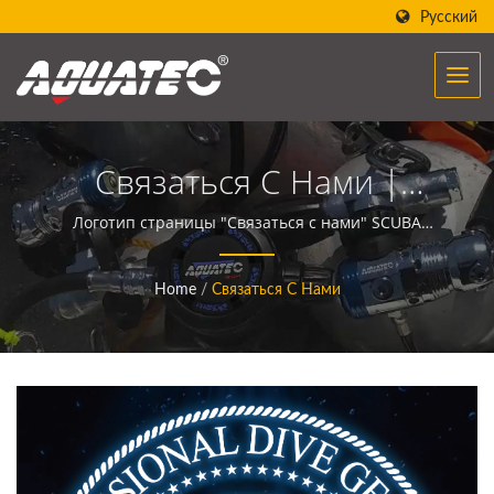
Русский
Связаться С Нами |
Более 40 Лет
Логотип страницы "Связаться с нами" SCUBA
AQUATECСнаряжение для подводного плавания
Производитель
AQUATEC создает возможность помочь людям
Home
/
Связаться С Нами
встретиться и общаться с океаном.
Снаряжения И
Оборудования Для
Подводного Плавания |
SCUBA AQUATEC