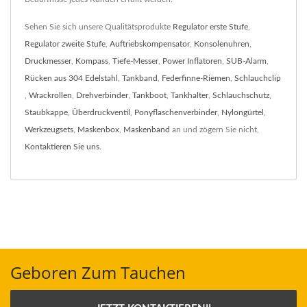
Sehen Sie sich unsere Qualitätsprodukte
Regulator erste Stufe
,
Regulator zweite Stufe
,
Auftriebskompensator
,
Konsolenuhren
,
Druckmesser
,
Kompass
,
Tiefe-Messer
,
Power Inflatoren
,
SUB-Alarm
,
Rücken aus 304 Edelstahl
,
Tankband
,
Federfinne-Riemen
,
Schlauchclip
,
Wrackrollen
,
Drehverbinder
,
Tankboot
,
Tankhalter
,
Schlauchschutz
,
Staubkappe
,
Überdruckventil
,
Ponyflaschenverbinder
,
Nylongürtel
,
Werkzeugsets
,
Maskenbox
,
Maskenband
an und zögern Sie nicht,
Kontaktieren Sie uns
.
Geboren Zum Tauchen