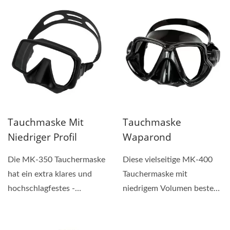
und sind gut geschützt....
Schutzbehälter.
Tauchmaske Mit
Tauchmaske
Niedriger Profil
Waparond
Die MK-350 Tauchermaske
Diese vielseitige MK-400
hat ein extra klares und
Tauchermaske mit
hochschlagfestes -
niedrigem Volumen besteht
Kristallglas, das für...
aus hochwertigem Silikon...