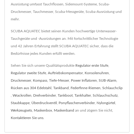
Ausrüstung umfasst Tauchflossen, Sidemount-Systeme, Scuba-
Druckmesser, Tauchmesser, Scuba-Messgeräte, Scuba-Ausrüstung und
mehr.
SCUBA AQUATEC bietet seinen Kunden hochwertige Unterwasser-
Tauchgeräte und -Ausrüstungen an. Mit fortschrittlicher Technologie
und 42 Jahren Erfahrung stellt SCUBA AQUATEC sicher, dass die
Bedürfnisse jedes Kunden erfüllt werden.
Sehen Sie sich unsere Qualitätsprodukte
Regulator erste Stufe
,
Regulator zweite Stufe
,
Auftriebskompensator
,
Konsolenuhren
,
Druckmesser
,
Kompass
,
Tiefe-Messer
,
Power Inflatoren
,
SUB-Alarm
,
Rücken aus 304 Edelstahl
,
Tankband
,
Federfinne-Riemen
,
Schlauchclip
,
Wrackrollen
,
Drehverbinder
,
Tankboot
,
Tankhalter
,
Schlauchschutz
,
Staubkappe
,
Überdruckventil
,
Ponyflaschenverbinder
,
Nylongürtel
,
Werkzeugsets
,
Maskenbox
,
Maskenband
an und zögern Sie nicht,
Kontaktieren Sie uns
.