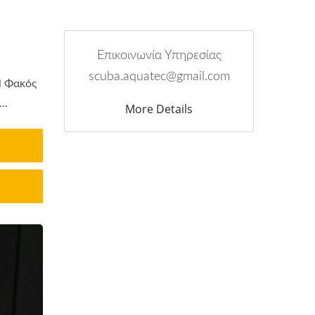
Επικοινωνία Υπηρεσίας
scuba.aquatec@gmail.com
l Φακός
..
More Details