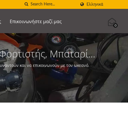
Ελληνικά
ς
Επικοινωνήστε μαζί μας
0
 Φορτιστής, Μπαταρία
| SCUBA AQUATEC
ναντούν και να επικοινωνούν με τον ωκεανό.