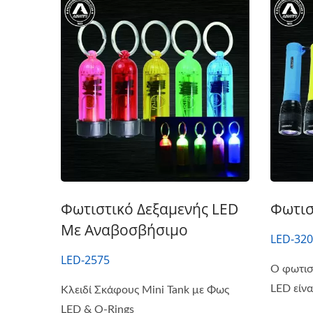
Φωτιστικό Δεξαμενής LED
Φωτισ
Με Αναβοσβήσιμο
LED-32
LED-2575
Ο φωτισ
LED είνα
Κλειδί Σκάφους Mini Tank με Φως
LED & O-Rings