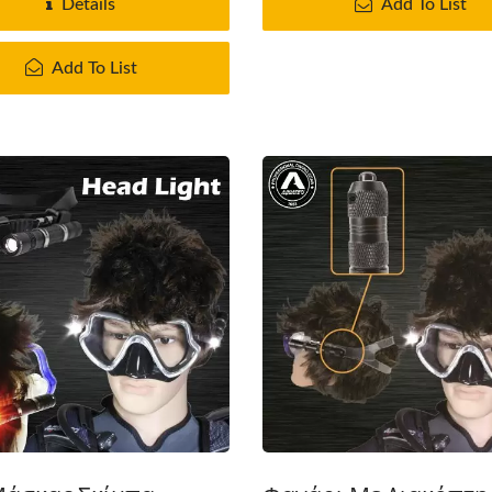
Details
Add To List
Add To List
ιλέκο Πλευστότητας
Σύστημα Φίλτρου Α
UDT/NAVY SEAL
Guardian Series Mois