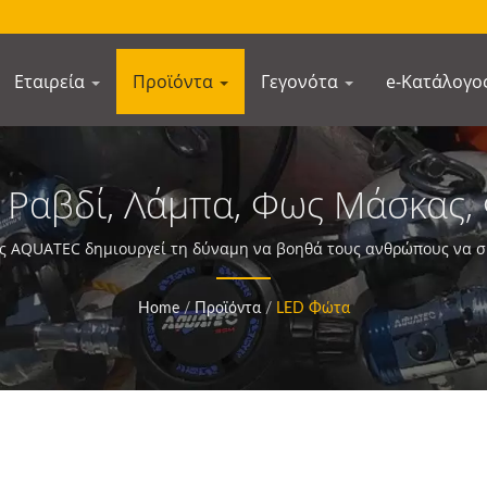
Εταιρεία
Προϊόντα
Γεγονότα
e-Κατάλογο
, Ραβδί, Λάμπα, Φως Μάσκας,
ς Εξοπλισμού Καταδύσεων 
ς AQUATEC δημιουργεί τη δύναμη να βοηθά τους ανθρώπους να συ
Home
/
Προϊόντα
/
LED Φώτα