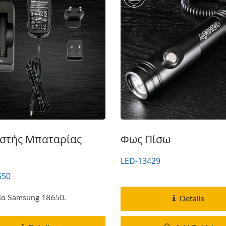
στής Μπαταρίας
Φως Πίσω
LED-13429
650
α Samsung 18650.
Details