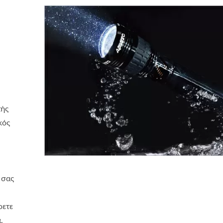
κής
κός
 σας
ρετε
.