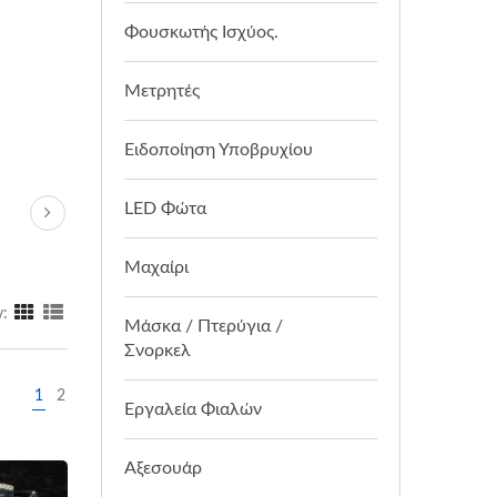
Φουσκωτής Ισχύος.
Μετρητές
Ειδοποίηση Υποβρυχίου
LED Φώτα
Μαχαίρι
y:
Μάσκα / Πτερύγια /
Σνορκελ
1
2
Εργαλεία Φιαλών
Αξεσουάρ