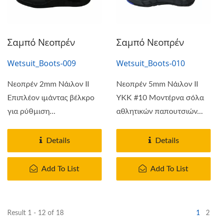
Σαμπό Νεοπρέν
Σαμπό Νεοπρέν
Wetsuit_Boots-009
Wetsuit_Boots-010
Νεοπρέν 2mm Νάιλον II
Νεοπρέν 5mm Νάιλον II
Επιπλέον ιμάντας βέλκρο
YKK #10 Μοντέρνα σόλα
για ρύθμιση...
αθλητικών παπουτσιών...
Details
Details
Add To List
Add To List
Result 1 - 12 of 18
1
2