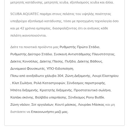
μετρητές κατάδυσης, μετρητές scuba, εξοπλισμούς scuba και άλλα.
SCUBA AQUATEC παρέχει στους πελάτες του υψηλής ποιότητας
υποβρύχιο εξοπλισμό κατάδυσης, τόσο με προηγμένη τεχνολογία όσο
και με 42 χρόνια εμπειρίας, διασφαλίζοντας ότι οι ανάγκες κάθε
πελάτη ικανοποιούνται.
Δείτε τα ποιοτικά προϊόντα μας
Ρυθμιστής Πρώτο Στάδιο
,
Ρυθμιστής Δεύτερο Στάδιο
,
Συσκευή Αντιστάθμισης Πλευστότητας
,
Δείκτες Κονσόλας
,
Δείκτης Πίεσης
,
Πυξίδα
,
Δείκτης Βάθους
,
Δυναμικοί Φουσκωτές
,
ΥΠΟ-Ειδοποίηση
,
Πίσω από ανοξείδωτο χάλυβα 304
,
Ζώνη Δεξαμενής
,
Λουρί Ελατηρίου
,
Κλιπ Σωλήνα
,
Ρολά Καταστροφών
,
Σύνδεσμος περιστροφής
,
Μπότα δεξαμενής
,
Κρατητής δεξαμενής
,
Προστατευτικό σωλήνα
,
Καπάκι σκόνης
,
Βαλβίδα υπερπίεσης
,
Σύνδεσμος Pony Buttle
,
Ζώνη νάιλον
,
Σετ εργαλείων
,
Κουτί μάσκας
,
Λουράκι Μάσκας
και μη
διστάσετε να
Επικοινωνήστε μαζί μας
.