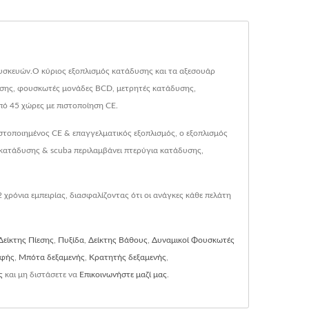
υσκευών.Ο κύριος εξοπλισμός κατάδυσης και τα αξεσουάρ
σης, φουσκωτές μονάδες BCD, μετρητές κατάδυσης,
πό 45 χώρες με πιστοποίηση CE.
στοποιημένος CE & επαγγελματικός εξοπλισμός, ο εξοπλισμός
κατάδυσης & scuba περιλαμβάνει πτερύγια κατάδυσης,
ρόνια εμπειρίας, διασφαλίζοντας ότι οι ανάγκες κάθε πελάτη
Δείκτης Πίεσης
,
Πυξίδα
,
Δείκτης Βάθους
,
Δυναμικοί Φουσκωτές
οφής
,
Μπότα δεξαμενής
,
Κρατητής δεξαμενής
,
ς
και μη διστάσετε να
Επικοινωνήστε μαζί μας
.