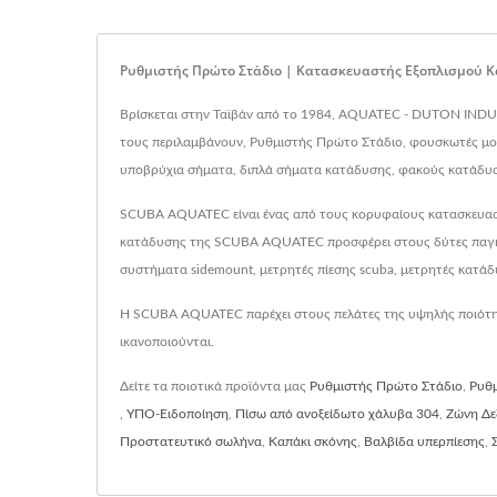
Ρυθμιστής Πρώτο Στάδιο | Κατασκευαστής Εξοπλισμού
Βρίσκεται στην Ταϊβάν από το 1984, AQUATEC - DUTON INDUS
τους περιλαμβάνουν, Ρυθμιστής Πρώτο Στάδιο, φουσκωτές μο
υποβρύχια σήματα, διπλά σήματα κατάδυσης, φακούς κατάδυσης
SCUBA AQUATEC είναι ένας από τους κορυφαίους κατασκευαστέ
κατάδυσης της SCUBA AQUATEC προσφέρει στους δύτες παγκοσμ
συστήματα sidemount, μετρητές πίεσης scuba, μετρητές κατάδυ
Η SCUBA AQUATEC παρέχει στους πελάτες της υψηλής ποιότητας
ικανοποιούνται.
Δείτε τα ποιοτικά προϊόντα μας
Ρυθμιστής Πρώτο Στάδιο
,
Ρυθμ
,
ΥΠΟ-Ειδοποίηση
,
Πίσω από ανοξείδωτο χάλυβα 304
,
Ζώνη Δε
Προστατευτικό σωλήνα
,
Καπάκι σκόνης
,
Βαλβίδα υπερπίεσης
,