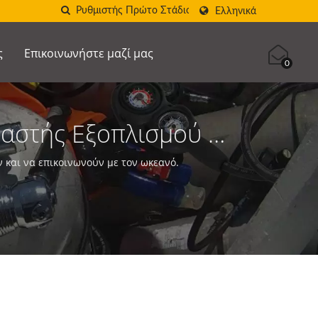
Ελληνικά
ς
Επικοινωνήστε μαζί μας
0
υαστής Εξοπλισμού &
ια | SCUBA AQUATEC
και να επικοινωνούν με τον ωκεανό.