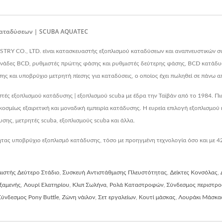
 Καταδύσεων | SCUBA AQUATEC
TRY CO., LTD. είναι κατασκευαστής εξοπλισμού καταδύσεων και αναπνευστικών σ
νάδες BCD, ρυθμιστές πρώτης φάσης και ρυθμιστές δεύτερης φάσης, BCD κατάδυ
 και υποβρύχιο μετρητή πίεσης για καταδύσεις, ο οποίος έχει πωληθεί σε πάνω α
ς εξοπλισμού κατάδυσης | εξοπλισμού scuba με έδρα την Ταϊβάν από το 1984. Πι
ίως εξαιρετική και μοναδική εμπειρία κατάδυσης. Η ευρεία επιλογή εξοπλισμού 
σης, μετρητές scuba, εξοπλισμούς scuba και άλλα.
 υποβρύχιο εξοπλισμό κατάδυσης, τόσο με προηγμένη τεχνολογία όσο και με 42 χ
ιστής Δεύτερο Στάδιο
,
Συσκευή Αντιστάθμισης Πλευστότητας
,
Δείκτες Κονσόλας
,
ξαμενής
,
Λουρί Ελατηρίου
,
Κλιπ Σωλήνα
,
Ρολά Καταστροφών
,
Σύνδεσμος περιστρ
Σύνδεσμος Pony Buttle
,
Ζώνη νάιλον
,
Σετ εργαλείων
,
Κουτί μάσκας
,
Λουράκι Μάσκα