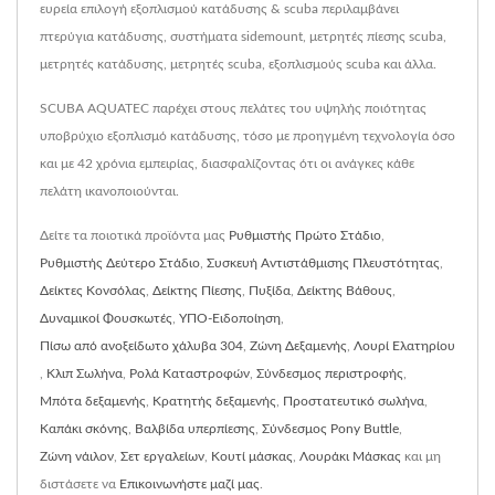
ευρεία επιλογή εξοπλισμού κατάδυσης & scuba περιλαμβάνει
πτερύγια κατάδυσης, συστήματα sidemount, μετρητές πίεσης scuba,
μετρητές κατάδυσης, μετρητές scuba, εξοπλισμούς scuba και άλλα.
SCUBA AQUATEC παρέχει στους πελάτες του υψηλής ποιότητας
υποβρύχιο εξοπλισμό κατάδυσης, τόσο με προηγμένη τεχνολογία όσο
και με 42 χρόνια εμπειρίας, διασφαλίζοντας ότι οι ανάγκες κάθε
πελάτη ικανοποιούνται.
Δείτε τα ποιοτικά προϊόντα μας
Ρυθμιστής Πρώτο Στάδιο
,
Ρυθμιστής Δεύτερο Στάδιο
,
Συσκευή Αντιστάθμισης Πλευστότητας
,
Δείκτες Κονσόλας
,
Δείκτης Πίεσης
,
Πυξίδα
,
Δείκτης Βάθους
,
Δυναμικοί Φουσκωτές
,
ΥΠΟ-Ειδοποίηση
,
Πίσω από ανοξείδωτο χάλυβα 304
,
Ζώνη Δεξαμενής
,
Λουρί Ελατηρίου
,
Κλιπ Σωλήνα
,
Ρολά Καταστροφών
,
Σύνδεσμος περιστροφής
,
Μπότα δεξαμενής
,
Κρατητής δεξαμενής
,
Προστατευτικό σωλήνα
,
Καπάκι σκόνης
,
Βαλβίδα υπερπίεσης
,
Σύνδεσμος Pony Buttle
,
Ζώνη νάιλον
,
Σετ εργαλείων
,
Κουτί μάσκας
,
Λουράκι Μάσκας
και μη
διστάσετε να
Επικοινωνήστε μαζί μας
.