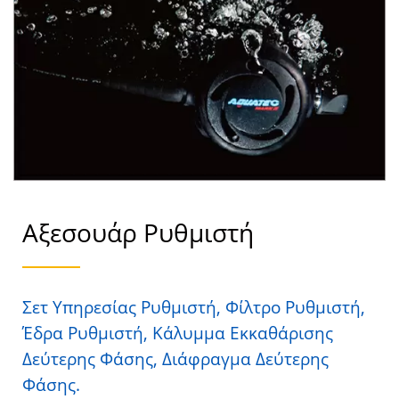
SCUBA AQUATEC
Αξεσουάρ Ρυθμιστή
Σετ Υπηρεσίας Ρυθμιστή, Φίλτρο Ρυθμιστή,
Έδρα Ρυθμιστή, Κάλυμμα Εκκαθάρισης
Δεύτερης Φάσης, Διάφραγμα Δεύτερης
Φάσης.