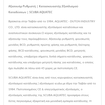
Αξεσουάρ Ρυθμιστή | Κατασκευαστής Εξοπλισμού
Καταδύσεων | SCUBA AQUATEC
Βρίσκεται στην Ταϊβάν από το 1984, AQUATEC - DUTON INDUSTRY
CO., LTD. είναι κατασκευαστής εξοπλισμού καταδύσεων και
αναπνευστικών συσκευών.Ο κύριος εξοπλισμός κατάδυσης και τα
αξεσουάρ τους περιλαμβάνουν, Αξεσουάρ ρυθμιστή, φουσκωτές
μονάδες BCD, ρυθμιστές πρώτης φάσης και ρυθμιστές δεύτερης
φάσης, BCD κατάδυσης, φουσκωτές μονάδες BCD, μετρητές
κατάδυσης, υποβρύχια σήματα, διπλά σήματα κατάδυσης, φακούς
κατάδυσης και υποβρύχιο μετρητή πίεσης για καταδύσεις, ο οποίος
έχει πωληθεί σε πάνω από 45 χώρες με πιστοποίηση CE.
SCUBA AQUATEC είναι ένας από τους κορυφαίους κατασκευαστές
εξοπλισμού κατάδυσης | εξοπλισμού scuba με έδρα την Ταϊβάν από το
1984. Πιστοποιημένος CE & επαγγελματικός εξοπλισμός, ο
εξοπλισμός κατάδυσης της SCUBA AQUATEC προσφέρει στους
δύτες παγκοσμίως εξαιρετική και μοναδική εμπειρία κατάδυσης. Η