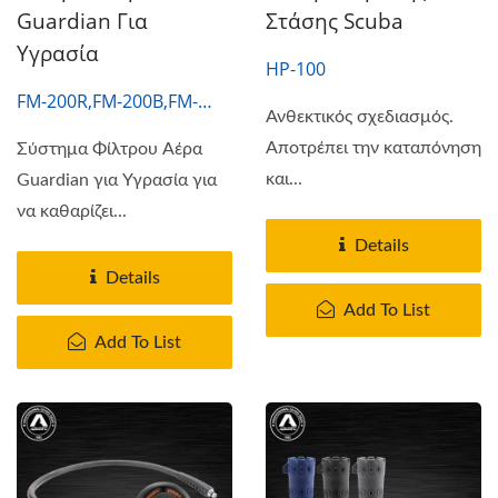
Guardian Για
Στάσης Scuba
Υγρασία
HP-100
FM-200R,FM-200B,FM-
Ανθεκτικός σχεδιασμός.
200S,FM-200G
Αποτρέπει την καταπόνηση
Σύστημα Φίλτρου Αέρα
και...
Guardian για Υγρασία για
να καθαρίζει...
Details
Details
Add To List
Add To List