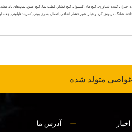
ه
,
جبران کننده شناوری
,
گیج های کنسول
,
گیج فشار
,
قطب نما
,
گیج عمق
,
پمپ‌های باد
,
هشدار
افظ شلنگ
,
درپوش گرد و غبار
,
شیر فشار اضافی
,
اتصال بطری پونی
,
کمربند نایلونی
,
جعبه اب
غواصی متولد شده
اخبار
آدرس ما