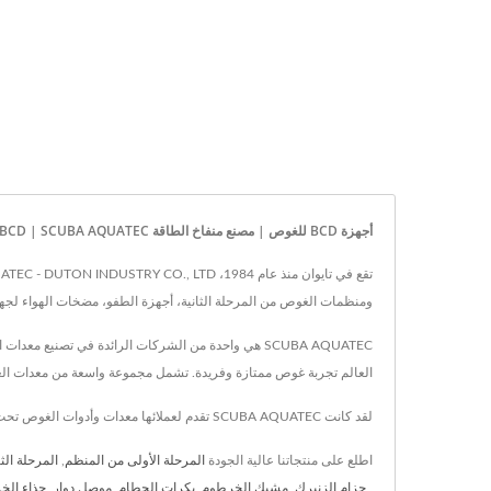
أجهزة BCD للغوص | مصنع منفاخ الطاقة BCD | SCUBA AQUATEC
ومنظمات الغوص من المرحلة الثانية، أجهزة الطفو، مضخات الهواء لجهاز الطفو
العالم تجربة غوص ممتازة وفريدة. تشمل مجموعة واسعة من معدات الغ
لقد كانت SCUBA AQUATEC تقدم لعملائها معدات وأدوات الغوص تحت الماء عالية الجودة، مع تكنولوجيا متقدمة و42 عامًا من الخبرة، تضمن SCUBA AQUATEC تلبية احتياجات كل عميل.
اطلع على منتجاتنا عالية الجودة
المرحلة الأولى من المنظم
,
المرحلة الث
,
حزام الزنبرك
,
مشبك الخرطوم
,
بكرات الحطام
,
موصل دوار
,
حذاء الخ