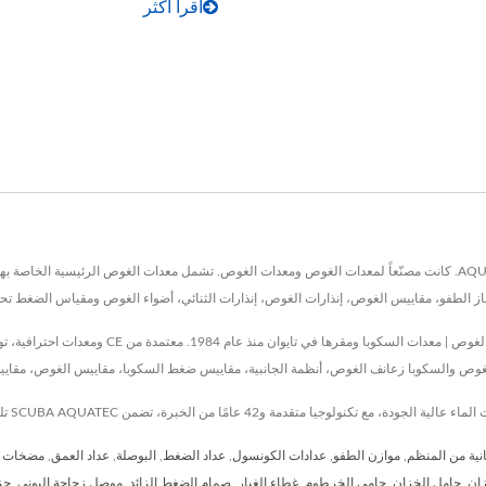
اقرأ أكثر
تقع في تايوان منذ عام 1984، AQUATEC - DUTON INDUSTRY CO., LTD. كانت مصنّعاً لمعدات الغوص ومعدات الغوص. تشمل معدا
، مقاييس الغوص، إنذارات الغوص، إنذارات الثنائي، أضواء الغوص ومقياس الضغط تحت الماء للغوص، وال
وص والسكوبا زعانف الغوص، أنظمة الجانبية، مقاييس ضغط السكوبا، مقاييس الغوص، مقاييس
انية من المنظم
,
موازن الطفو
,
عدادات الكونسول
,
عداد الضغط
,
البوصلة
,
عداد العمق
,
مضخات ال
زان
,
حامل الخزان
,
حامي الخرطوم
,
غطاء الغبار
,
صمام الضغط الزائد
,
موصل زجاجة البوني
,
حز