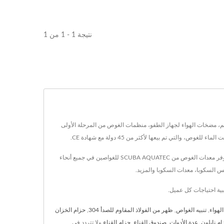
نتيجة 1 - 1 من 1
ت الغوص الرئيسية الخاصة بهم، مضخات الهواء لجهاز الطفو، منظمات الغوص من المرحلة الأولى
تي تم بيعها لأكثر من 45 دولة مع شهادة CE.
SCUBA AQUATEC هي واحدة من الشركات الرائدة في تصنيع معدات الغوص | معدات السكوبا ومقرها في تايوان منذ عام 1984. معتمدة من CE ومعدات احترافية، توفر معدات الغوص من SCUBA AQUATEC للغواصين في جميع أنحاء
 السكوبا، معدات السكوبا والمزيد.
هواء
,
تنبيه الغواص
,
ظهر من الفولاذ المقاوم للصدأ 304
,
حزام الخزان
ام نايلون
,
عدة الأدوات
,
صندوق القناع
,
حزام القناع
ولا تتردد في