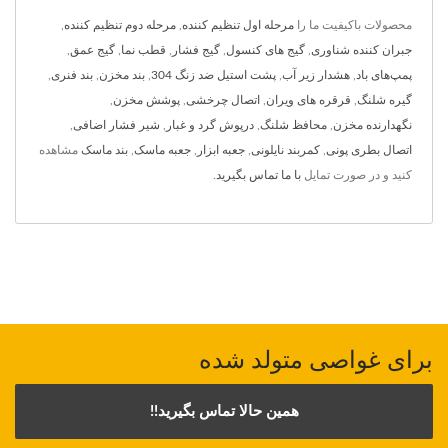
محصولات باکیفیت ما را
مرحله اول تنظیم کننده
,
مرحله دوم تنظیم کننده
,
جبران کننده شناوری
,
گیج های کنسول
,
گیج فشار
,
قطب نما
,
گیج عمق
,
پمپ‌های باد
,
هشدار زیر آب
,
پشت استیل ضد زنگ 304
,
بند مخزن
,
بند فنری
,
گیره شلنگ
,
قرقره های ویران
,
اتصال چرخشی
,
پوشش مخزن
,
نگهدارنده مخزن
,
محافظ شلنگ
,
درپوش گرد و غبار
,
شیر فشار اضافی
,
اتصال بطری پونی
,
کمربند نایلونی
,
جعبه ابزار
,
جعبه ماسک
,
بند ماسک
مشاهده
کنید و در صورت تمایل
با ما تماس بگیرید
.
برای غواصی متولد شده
همین حالا تماس بگیرید!!