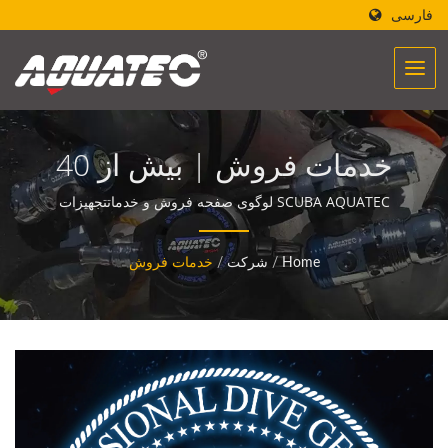
فارسی
خدمات فروش | بیش از 40
سال تولیدکننده تجهیزات و
SCUBA AQUATEC لوگوی صفحه فروش و خدماتتجهیزات
غواصی AQUATEC قدرتی را ایجاد می‌کنند تا به مردم کمک کنند
لوازم اسکیوبا | SCUBA
با اقیانوس مواجه شوند و با آن ارتباط برقرار کنند.
Home
/
شرکت
/
خدمات فروش
AQUATEC