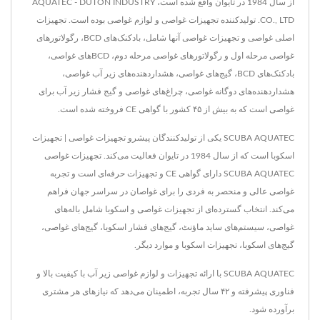
از سال 1984 در تایوان واقع شده است، AQUATEC - DUTON INDUSTRY
CO., LTD. تولیدکننده تجهیزات غواصی و لوازم غواصی بوده است. تجهیزات
اصلی غواصی و تجهیزات غواصی آنها شامل، بادکنک‌های BCD، رگولاتورهای
غواصی مرحله اول و رگولاتورهای غواصی مرحله دوم، BCDهای غواصی،
بادکنک‌های BCD، گیج‌های غواصی، هشداردهنده‌های زیر آب غواصی،
هشداردهنده‌های دوگانه غواصی، چراغ‌های غواصی و گیج فشار زیر آب برای
غواصی است که به بیش از ۴۵ کشور با گواهی CE فروخته شده است.
SCUBA AQUATEC یکی از تولیدکنندگان پیشرو تجهیزات غواصی | تجهیزات
اسکوبا است که از سال 1984 در تایوان فعالیت می‌کند. تجهیزات غواصی
SCUBA AQUATEC دارای گواهی CE و تجهیزات حرفه‌ای است و تجربه
غواصی عالی و منحصر به فردی را برای غواصان در سراسر جهان فراهم
می‌کند. انتخاب گسترده‌ای از تجهیزات غواصی و اسکوبا شامل باله‌های
غواصی، سیستم‌های ساید ماؤنٹ، گیج‌های فشار اسکوبا، گیج‌های غواصی،
گیج‌های اسکوبا، تجهیزات اسکوبا و موارد دیگر.
SCUBA AQUATEC با ارائه تجهیزات و لوازم غواصی زیر آب با کیفیت بالا و
فناوری پیشرفته و ۴۲ سال تجربه، اطمینان می‌دهد که نیازهای هر مشتری
برآورده شود.