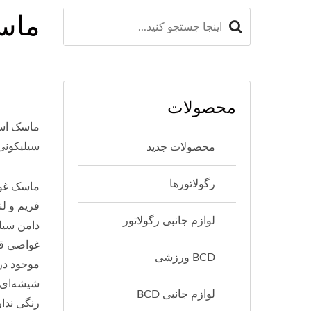
ماس
محصولات
ماسک اس
سیلیکونی
محصولات جدید
رگولاتورها
فریم و ل
لوازم جانبی رگولاتور
دامن سیل
غواصی قد
BCD ورزشی
موجود در
لوازم جانبی BCD
رنگی ندار