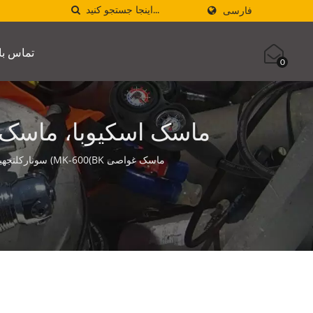
فارسی
تماس با 
0
ماسک اسکیوبا، ماسک
ماسک غواصی MK-600(BK) سونارکلتجهیزات غواصی AQUATEC قدرتی را ایجاد می‌کنند تا به مردم کمک کنند با اقیانوس مواجه شوند و با آن ارتباط برقرار کنند.