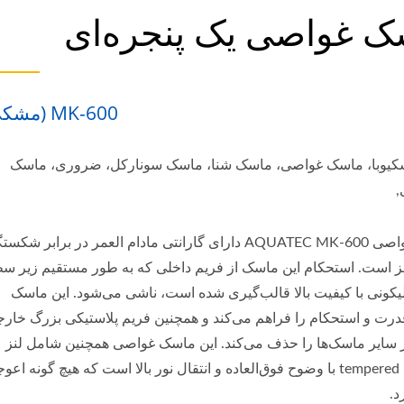
ک غواصی یک پنجره‌ای
MK-600 (مشکی)
کیوبا، ماسک غواصی، ماسک شنا، ماسک سونارکل، ضروری، ماسک
,
ماسک غواصی AQUATEC MK-600 دارای گارانتی مادام العمر در برابر شک
نز است. استحکام این ماسک از فریم داخلی که به طور مستقیم زیر س
یکونی با کیفیت بالا قالب‌گیری شده است، ناشی می‌شود. این ماسک
رت و استحکام را فراهم می‌کند و همچنین فریم پلاستیکی بزرگ خار
 سایر ماسک‌ها را حذف می‌کند. این ماسک غواصی همچنین شامل لنز
شیشه‌ای tempered با وضوح فوق‌العاده و انتقال نور بالا است که هیچ گونه اعو
د.