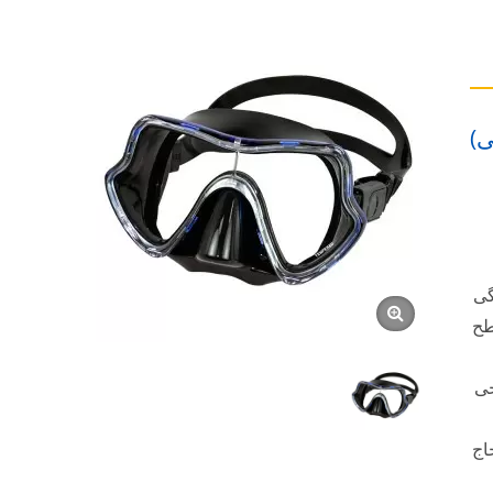
ستگی
طح
جی
جاج