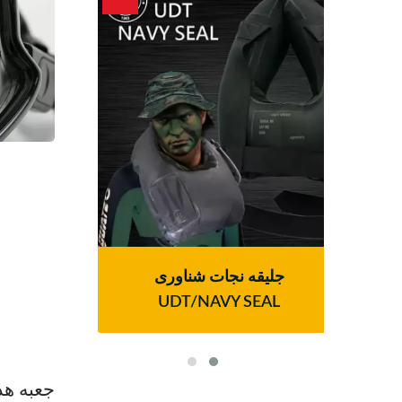
وای
جلیقه نجات شناوری
سیستم
UDT/NAVY SEAL
جعبه هد