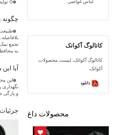
لباس غواصی
⊙ تولی
چگونه ب
طبیعت خ
تجمع نمک،
کاتالوگ آکواتک
به محافظت
کاتالوگ آکواتک، لیست محصولات
آیا این
آکواتک.
این محص
دانلود
نگهداری ر
و پارگی ط
جزئیات
محصولات داغ