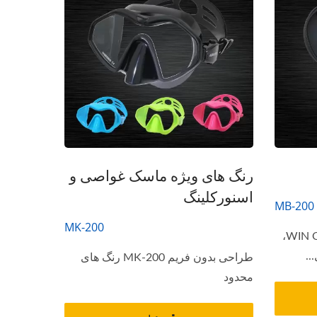
رنگ های ویژه ماسک غواصی و
اسنورکلینگ
MB-200
MK-200
کیس ماسک غواصی WIN OUTDOOR،
..
طراحی بدون فریم MK-200 رنگ های
محدود