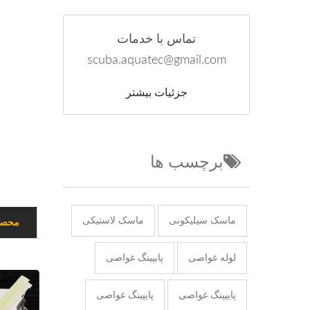
تماس با خدمات
scuba.aquatec@gmail.com
جزئیات بیشتر
برچسب ها
ماسک سیلیکونی
ماسک لاستیکی
محصو
لوله غواصی
پایپینگ غواصی
پایپینگ غواصی
پایپینگ غواصی