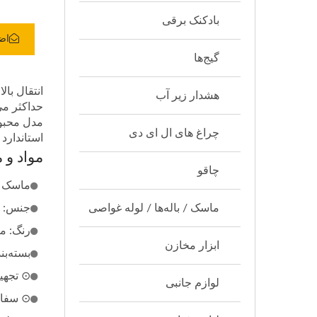
بادکنک برقی
اض
گیج‌ها
انتقال بال
هشدار زیر آب
حداکثر می
چراغ های ال ای دی
استاندارد
مواد و
چاقو
ماسک یک
ماسک / باله‌ها / لوله غواصی
جنس: د
رنگ: م
ابزار مخازن
بسته‌ب
⊙ تجهیزات غواص
لوازم جانبی
⊙ سفار