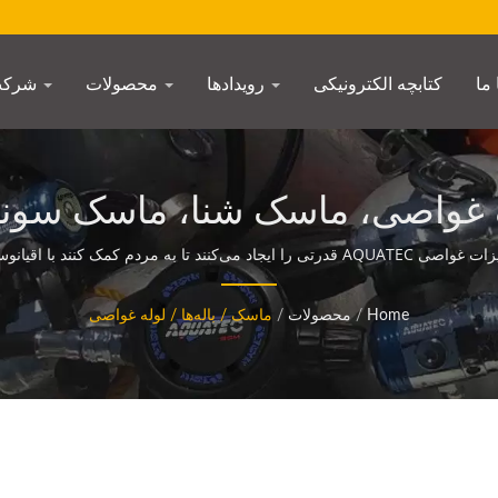
ما
کتابچه الکترونیکی
رویدادها
محصولات
شرکت
 غواصی، ماسک شنا، ماسک سون
AQUATEC
Home
/
محصولات
/
ماسک / باله‌ها / لوله غواصی