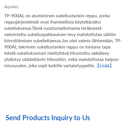
Aquatec
TP-900AL on alumiininen sukellustankin reppu, jonka
reppujärjestelmät ovat ihanteellisia käytettäväksi
sukelluksessa.Tämä ruostumattomasta teräksestä
valmistettu sukelluspakkauksen levy mahdollistaa säiliön
kiinnittämisen sukellettaessa.Jos olet valmis lähtemään, TP-
900AL tekninen sukellustankin reppu on loistava tapa
tehdä sukelluksestasi miellyttävä.Muotoiltu selkälevy
yhdistyy säädettäviin hihnoihin, mikä mahdollistaa helpon
istuvuuden, joka sopii kaikille vartalotyypeille.
【Lisää】