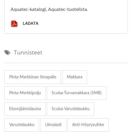
Aquatec-katalogi, Aquatec-tuotelista.
LADATA
Tunnisteet
Pinta-Markkinan Ilmapallo
Makkara
Pinta-Merkkipoiju
Scuba-Turvamakkara (SMB)
Eloonjäämislautta
Scuba-Varustelaukku
Varustelaukku
Uimalasit
Anti-Höyrysuihke