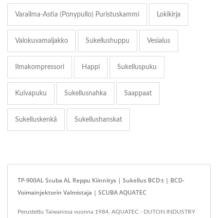
Varailma-Astia (ponypullo) Puristuskammi
Lokikirja
Valokuvamaljakko
Sukellushuppu
Vesialus
Ilmakompressori
Happi
Sukelluspuku
Kuivapuku
Sukellusnahka
Saappaat
Sukelluskenkä
Sukellushanskat
TP-900AL Scuba AL Reppu Kiinnitys | Sukellus BCD:t | BCD-
Voimainjektorin Valmistaja | SCUBA AQUATEC
Perustettu Taiwanissa vuonna 1984, AQUATEC - DUTON INDUSTRY