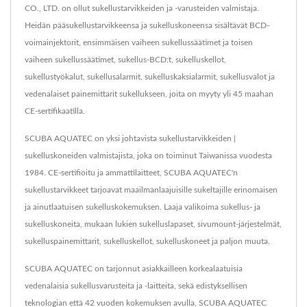
CO., LTD. on ollut sukellustarvikkeiden ja -varusteiden valmistaja.
Heidän pääsukellustarvikkeensa ja sukelluskoneensa sisältävät BCD-
voimainjektorit, ensimmäisen vaiheen sukellussäätimet ja toisen
vaiheen sukellussäätimet, sukellus-BCD:t, sukelluskellot,
sukellustyökalut, sukellusalarmit, sukelluskaksialarmit, sukellusvalot ja
vedenalaiset painemittarit sukellukseen, joita on myyty yli 45 maahan
CE-sertifikaatilla.
SCUBA AQUATEC on yksi johtavista sukellustarvikkeiden |
sukelluskoneiden valmistajista, joka on toiminut Taiwanissa vuodesta
1984. CE-sertifioitu ja ammattilaitteet, SCUBA AQUATEC'n
sukellustarvikkeet tarjoavat maailmanlaajuisille sukeltajille erinomaisen
ja ainutlaatuisen sukelluskokemuksen. Laaja valikoima sukellus- ja
sukelluskoneita, mukaan lukien sukelluslapaset, sivumount-järjestelmät,
sukelluspainemittarit, sukelluskellot, sukelluskoneet ja paljon muuta.
SCUBA AQUATEC on tarjonnut asiakkailleen korkealaatuisia
vedenalaisia sukellusvarusteita ja -laitteita, sekä edistyksellisen
teknologian että 42 vuoden kokemuksen avulla, SCUBA AQUATEC