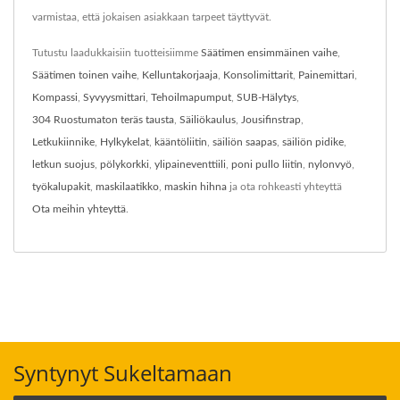
varmistaa, että jokaisen asiakkaan tarpeet täyttyvät.
Tutustu laadukkaisiin tuotteisiimme
Säätimen ensimmäinen vaihe
,
Säätimen toinen vaihe
,
Kelluntakorjaaja
,
Konsolimittarit
,
Painemittari
,
Kompassi
,
Syvyysmittari
,
Tehoilmapumput
,
SUB-Hälytys
,
304 Ruostumaton teräs tausta
,
Säiliökaulus
,
Jousifinstrap
,
Letkukiinnike
,
Hylkykelat
,
kääntöliitin
,
säiliön saapas
,
säiliön pidike
,
letkun suojus
,
pölykorkki
,
ylipaineventtiili
,
poni pullo liitin
,
nylonvyö
,
työkalupakit
,
maskilaatikko
,
maskin hihna
ja ota rohkeasti yhteyttä
Ota meihin yhteyttä
.
Syntynyt Sukeltamaan