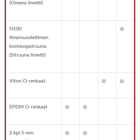
(Omena limetti)
N100
◎
Ilmansuodattimen
kosteuspatruuna.
(Sitruuna limetti)
Viton O-renkaat.
◎
◎
EPDM O-renkaat
◎
◎
2 kpl 5 mm
◎
◎