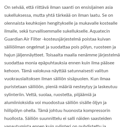
On selvää, että riittävä ilman saanti on ensisijainen asia
sukelluksessa, mutta yhtä tärkeää on ilman laatu. Se on
olennaista keuhkojen hengitykselle ja mukavalle kostealle
ilmalle, sekä turvallisemmalle sukellukselle. Aquatecin
Guardian Air Filter -kosteusjärjestelmä poistaa kuivan
säiliöilman ongelmat ja suodattaa pois pölyn, ruosteen ja
hajun jäljennäytteet. Toisaalta maalla nenämme järjestelmä
suodattaa monia epäpuhtauksia ennen kuin ilma pääsee
kehoon. Tämä valokuva näyttää satunnaisesti valitun
vuokrauslaitoksen ilman säiliön sisäpuolen. Kun ilmaa
puristetaan säiliöön, pieniä määriä nesteytyy ja laskeutuu
sylinteriin. Vettä, suolaa, ruostetta, piijäämiä ja
alumiinioksidia voi muodostua säiliön sisälle öljyn ja
hiilipölyn ohella. Tämä johtuu huonosta kompressorin
huollosta. Säiliön suunnittelu ei salli näiden saasteiden
vapautumista ennen kuin sylinteri on puhdistettu ja