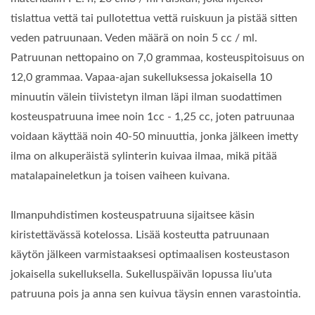
tislattua vettä tai pullotettua vettä ruiskuun ja pistää sitten
veden patruunaan. Veden määrä on noin 5 cc / ml.
Patruunan nettopaino on 7,0 grammaa, kosteuspitoisuus on
12,0 grammaa. Vapaa-ajan sukelluksessa jokaisella 10
minuutin välein tiivistetyn ilman läpi ilman suodattimen
kosteuspatruuna imee noin 1cc - 1,25 cc, joten patruunaa
voidaan käyttää noin 40-50 minuuttia, jonka jälkeen imetty
ilma on alkuperäistä sylinterin kuivaa ilmaa, mikä pitää
matalapaineletkun ja toisen vaiheen kuivana.
Ilmanpuhdistimen kosteuspatruuna sijaitsee käsin
kiristettävässä kotelossa. Lisää kosteutta patruunaan
käytön jälkeen varmistaaksesi optimaalisen kosteustason
jokaisella sukelluksella. Sukelluspäivän lopussa liu'uta
patruuna pois ja anna sen kuivua täysin ennen varastointia.