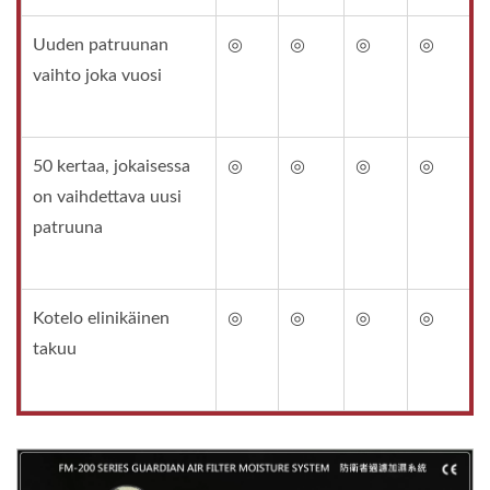
Uuden patruunan
◎
◎
◎
◎
vaihto joka vuosi
50 kertaa, jokaisessa
◎
◎
◎
◎
on vaihdettava uusi
patruuna
Kotelo elinikäinen
◎
◎
◎
◎
takuu