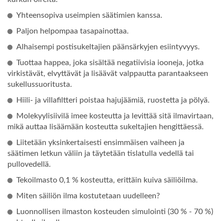
Yhteensopiva useimpien säätimien kanssa.
Paljon helpompaa tasapainottaa.
Alhaisempi postisukeltajien päänsärkyjen esiintyvyys.
Tuottaa happea, joka sisältää negatiivisia iooneja, jotka
virkistävät, elvyttävät ja lisäävät valppautta parantaakseen
sukellussuoritusta.
Hiili- ja villafiltteri poistaa hajujäämiä, ruostetta ja pölyä.
Molekyylisiivilä imee kosteutta ja levittää sitä ilmavirtaan,
mikä auttaa lisäämään kosteutta sukeltajien hengittäessä.
Liitetään yksinkertaisesti ensimmäisen vaiheen ja
säätimen letkun väliin ja täytetään tislatulla vedellä tai
pullovedellä.
Tekoilmasto 0,1 % kosteutta, erittäin kuiva säiliöilma.
Miten säiliön ilma kostutetaan uudelleen?
Luonnollisen ilmaston kosteuden simulointi (30 % - 70 %)