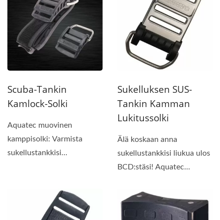
Scuba-Tankin
Sukelluksen SUS-
Kamlock-Solki
Tankin Kamman
Lukitussolki
Aquatec muovinen
kamppisolki: Varmista
Älä koskaan anna
sukellustankkisi
sukellustankkisi liukua ulos
turvallisesti.
BCD:stäsi! Aquatec
ruostumattomasta
teräksestä...