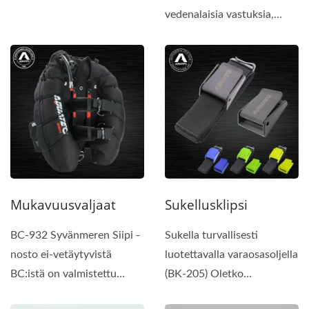
vedenalaisia vastuksia,
inspiroitunut suihkujen
siivistä. Kestävä...
Mukavuusvaljaat
Sukellusklipsi
BC-932 Syvänmeren Siipi -
Sukella turvallisesti
nosto ei-vetäytyvistä
luotettavalla varaosasoljella
BC:istä on valmistettu
(BK-205) Oletko
samoista erinomaisista...
kadottanut tai