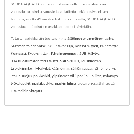
SCUBA AQUATEC on tarjonnut asiakkailleen korkealaatuisia
vedenalaisia sukellusvarusteita ja -laitteita, sekä edistyksellisen
teknologian että 42 vuoden kokemuksen avulla, SCUBA AQUATEC
varmistaa, että jokaisen asiakkaan tarpeet täytetään.
Tutustu laadukkaisiin tuotteisiimme
Säätimen ensimmäinen vaihe
,
Säätimen toinen vaihe
,
Kelluntakorjaaja
,
Konsolimittarit
,
Painemittari
,
Kompassi
,
Syvyysmittari
,
Tehoilmapumput
,
SUB-Hälytys
,
304 Ruostumaton teräs tausta
,
Säiliökaulus
,
Jousifinstrap
,
Letkukiinnike
,
Hylkykelat
,
kääntöliitin
,
säiliön saapas
,
säiliön pidike
,
letkun suojus
,
pölykorkki
,
ylipaineventtiili
,
poni pullo liitin
,
nylonvyö
,
työkalupakit
,
maskilaatikko
,
maskin hihna
ja ota rohkeasti yhteyttä
Ota meihin yhteyttä
.