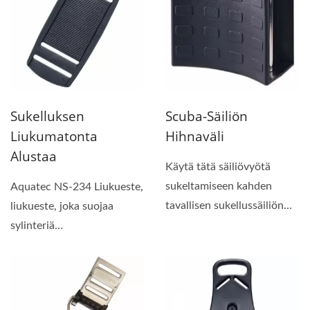
Sukelluksen
Scuba-Säiliön
Liukumatonta
Hihnaväli
Alustaa
Käytä tätä säiliövyötä
sukeltamiseen kahden
Aquatec NS-234 Liukueste,
tavallisen sukellussäiliön
liukueste, joka suojaa
kanssa, jotta...
sylinteriä
naarmuuntumasta soljen
vuoksi....