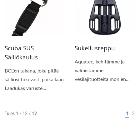
Scuba SUS
Sukellusreppu
Säiliökaulus
Aquatec, kehitämme ja
valmistamme
BCD:n takana, joka pitää
vesilajituotteita monien
säiliösi tukevasti paikallaan.
vuosikymmenten ajan;
Laadukas varuste
olemme siis...
sukellukseen....
Tulos 1 - 12 / 19
1
2