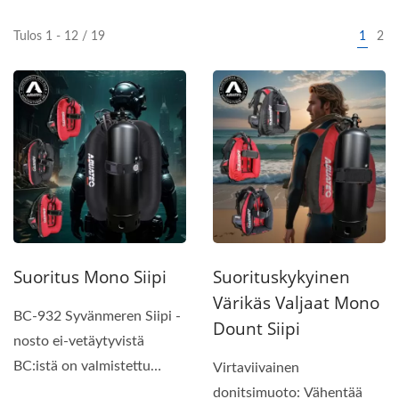
Tulos 1 - 12 / 19
1
2
Suoritus Mono Siipi
Suorituskykyinen
Värikäs Valjaat Mono
BC-932 Syvänmeren Siipi -
Dount Siipi
nosto ei-vetäytyvistä
BC:istä on valmistettu
Virtaviivainen
samoista erinomaisista...
donitsimuoto: Vähentää