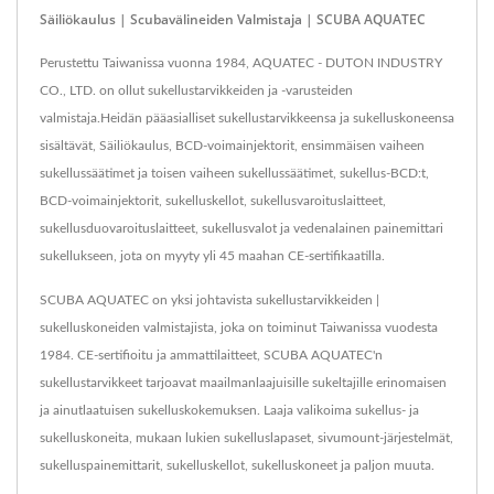
Säiliökaulus | Scubavälineiden Valmistaja | SCUBA AQUATEC
Perustettu Taiwanissa vuonna 1984, AQUATEC - DUTON INDUSTRY
CO., LTD. on ollut sukellustarvikkeiden ja -varusteiden
valmistaja.Heidän pääasialliset sukellustarvikkeensa ja sukelluskoneensa
sisältävät, Säiliökaulus, BCD-voimainjektorit, ensimmäisen vaiheen
sukellussäätimet ja toisen vaiheen sukellussäätimet, sukellus-BCD:t,
BCD-voimainjektorit, sukelluskellot, sukellusvaroituslaitteet,
sukellusduovaroituslaitteet, sukellusvalot ja vedenalainen painemittari
sukellukseen, jota on myyty yli 45 maahan CE-sertifikaatilla.
SCUBA AQUATEC on yksi johtavista sukellustarvikkeiden |
sukelluskoneiden valmistajista, joka on toiminut Taiwanissa vuodesta
1984. CE-sertifioitu ja ammattilaitteet, SCUBA AQUATEC'n
sukellustarvikkeet tarjoavat maailmanlaajuisille sukeltajille erinomaisen
ja ainutlaatuisen sukelluskokemuksen. Laaja valikoima sukellus- ja
sukelluskoneita, mukaan lukien sukelluslapaset, sivumount-järjestelmät,
sukelluspainemittarit, sukelluskellot, sukelluskoneet ja paljon muuta.