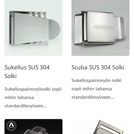
vahingoittanut...
Sukellus SUS 304
Scuba SUS 304 Solki
Solki
Sukelluspainovyön solki
sopii mihin tahansa
Sukelluspainovyösolki sopii
standardilevyiseen
mihin tahansa
painovyöhön tai BCD-
standardilevyiseen
nauhaan...
painovyöhön tai BCD-
nauhaan...