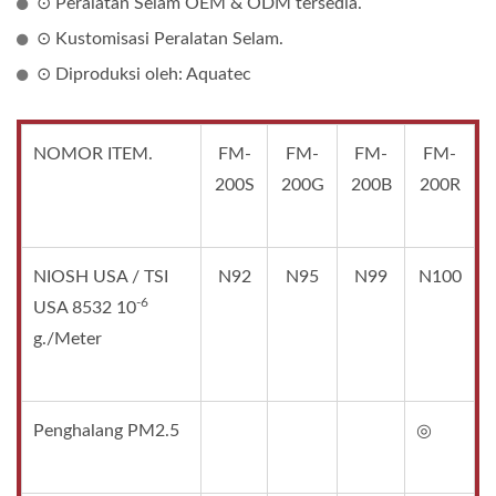
⊙ Peralatan Selam OEM & ODM tersedia.
⊙ Kustomisasi Peralatan Selam.
⊙ Diproduksi oleh: Aquatec
NOMOR ITEM.
FM-
FM-
FM-
FM-
200S
200G
200B
200R
NIOSH USA / TSI
N92
N95
N99
N100
-6
USA 8532 10
g./Meter
Penghalang PM2.5
◎