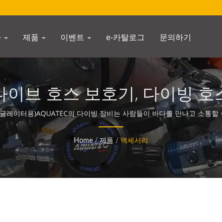
사
제품
이벤트
e-카탈로그
문의하기
다이브 호스 보호기, 다이빙 호
이지 | 수중 나침반 제조업체 | S
 (레귤레이터용)AQUATEC의 다이빙 장비는 사람들이 바다를 만나고 소통할
Home
/
제품
/
액세서리