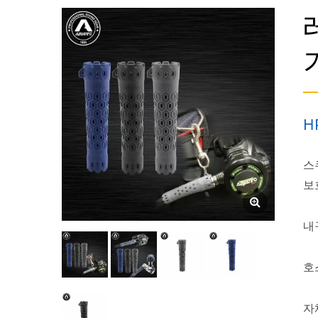
H
스
보
내
호
자