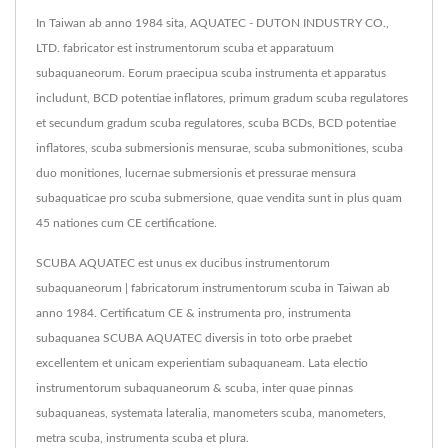
In Taiwan ab anno 1984 sita, AQUATEC - DUTON INDUSTRY CO.,
LTD. fabricator est instrumentorum scuba et apparatuum
subaquaneorum. Eorum praecipua scuba instrumenta et apparatus
includunt, BCD potentiae inflatores, primum gradum scuba regulatores
et secundum gradum scuba regulatores, scuba BCDs, BCD potentiae
inflatores, scuba submersionis mensurae, scuba submonitiones, scuba
duo monitiones, lucernae submersionis et pressurae mensura
subaquaticae pro scuba submersione, quae vendita sunt in plus quam
45 nationes cum CE certificatione.
SCUBA AQUATEC est unus ex ducibus instrumentorum
subaquaneorum | fabricatorum instrumentorum scuba in Taiwan ab
anno 1984. Certificatum CE & instrumenta pro, instrumenta
subaquanea SCUBA AQUATEC diversis in toto orbe praebet
excellentem et unicam experientiam subaquaneam. Lata electio
instrumentorum subaquaneorum & scuba, inter quae pinnas
subaquaneas, systemata lateralia, manometers scuba, manometers,
metra scuba, instrumenta scuba et plura.