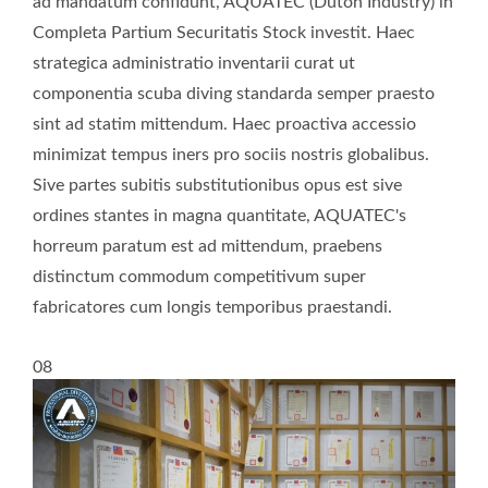
ad mandatum confidunt, AQUATEC (Duton Industry) in
Completa Partium Securitatis Stock investit. Haec
strategica administratio inventarii curat ut
componentia scuba diving standarda semper praesto
sint ad statim mittendum. Haec proactiva accessio
minimizat tempus iners pro sociis nostris globalibus.
Sive partes subitis substitutionibus opus est sive
ordines stantes in magna quantitate, AQUATEC's
horreum paratum est ad mittendum, praebens
distinctum commodum competitivum super
fabricatores cum longis temporibus praestandi.
08