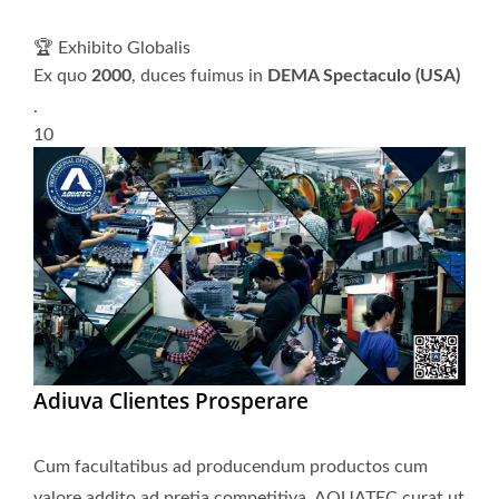
🏆 Exhibito Globalis
Ex quo
2000
, duces fuimus in
DEMA Spectaculo (USA)
.
10
Adiuva Clientes Prosperare
Cum facultatibus ad producendum productos cum
valore addito ad pretia competitiva, AQUATEC curat ut