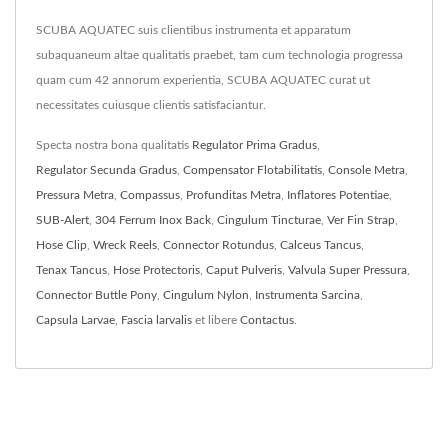
SCUBA AQUATEC suis clientibus instrumenta et apparatum
subaquaneum altae qualitatis praebet, tam cum technologia progressa
quam cum 42 annorum experientia, SCUBA AQUATEC curat ut
necessitates cuiusque clientis satisfaciantur.
Specta nostra bona qualitatis
Regulator Prima Gradus
,
Regulator Secunda Gradus
,
Compensator Flotabilitatis
,
Console Metra
,
Pressura Metra
,
Compassus
,
Profunditas Metra
,
Inflatores Potentiae
,
SUB-Alert
,
304 Ferrum Inox Back
,
Cingulum Tincturae
,
Ver Fin Strap
,
Hose Clip
,
Wreck Reels
,
Connector Rotundus
,
Calceus Tancus
,
Tenax Tancus
,
Hose Protectoris
,
Caput Pulveris
,
Valvula Super Pressura
,
Connector Buttle Pony
,
Cingulum Nylon
,
Instrumenta Sarcina
,
Capsula Larvae
,
Fascia larvalis
et libere
Contactus
.