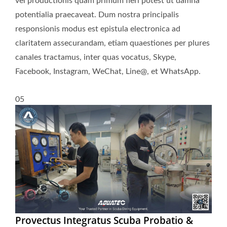
vel productionis quam primum fieri potest ut damna
potentialia praecaveat. Dum nostra principalis
responsionis modus est epistula electronica ad
claritatem assecurandam, etiam quaestiones per plures
canales tractamus, inter quas vocatus, Skype,
Facebook, Instagram, WeChat, Line@, et WhatsApp.
05
Provectus Integratus Scuba Probatio &