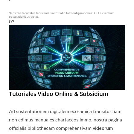
*Nostrae facultates fabricandi sinunt infinitas configurationes BCD a clientium
postulationibus dictas.
03
Tutoriales Video Online & Subsidium
Ad sustentationem digitalem eco-amica transitus, iam
non edimus manuales chartaceos.Immo, nostra pagina
officialis bibliothecam comprehensivam
videorum