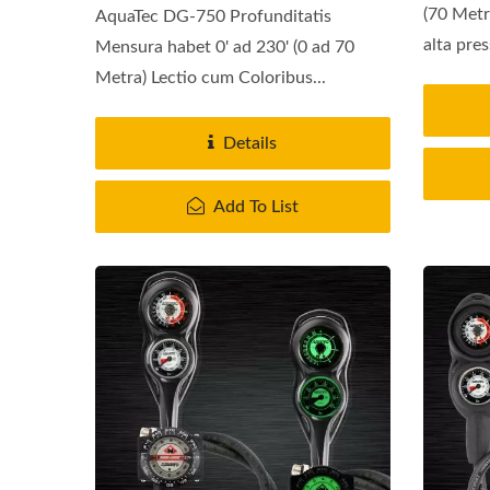
(70 Metr
AquaTec DG-750 Profunditatis
alta pres
Mensura habet 0' ad 230' (0 ad 70
Metra) Lectio cum Coloribus...
Details
Add To List
Systema Humiditatis Filtrum
Ve
Aeris Series Guardian