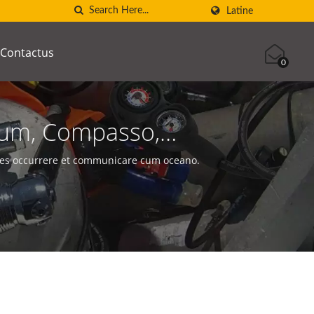
Latine
Contactus
0
rum, Compasso,
unditatis, Casus
es occurrere et communicare cum oceano.
rumentum Pressionis
abricator Apparatuum