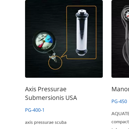
Axis Pressurae
Manom
Submersionis USA
PG-450
PG-400-1
AQUATEC
compactu
axis pressurae scuba