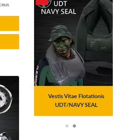
lceus
ltrum
Vestis Vitae Flotationis
Syst
an
UDT/NAVY SEAL