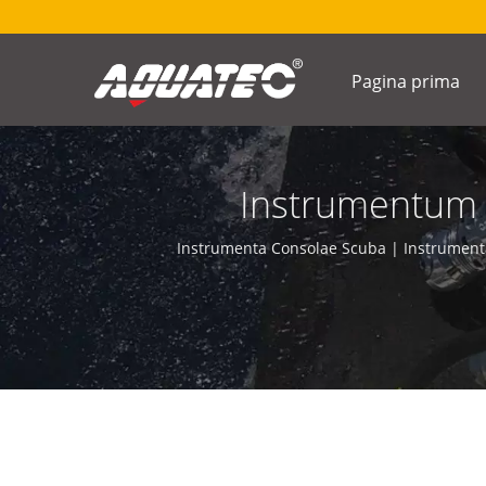
Pagina prima
Instrumentum 
Instrumentum Pr
Instrumenta Consolae Scuba | Instrumen
Instrumenti, Axis 
Intermedium, Contro