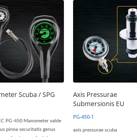
eter Scuba / SPG
Axis Pressurae
Submersionis EU
PG-450-1
 PG-450 Manometer valde
s pinna securitatis genus
axis pressurae scuba