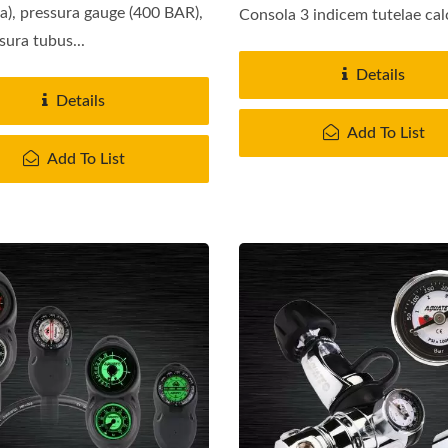
a), pressura gauge (400 BAR),
Consola 3 indicem tutelae ca
sura tubus...
Details
Details
Add To List
Add To List
stis Vitae Flotationis
Systema Humiditatis Fi
UDT/NAVY SEAL
Aeris Series Guardi