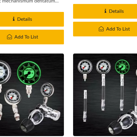
t mechanismum dentatum...
Details
Details
Add To List
Add To List