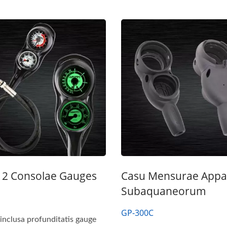
 2 Consolae Gauges
Casu Mensurae Appa
Subaquaneorum
GP-300C
inclusa profunditatis gauge