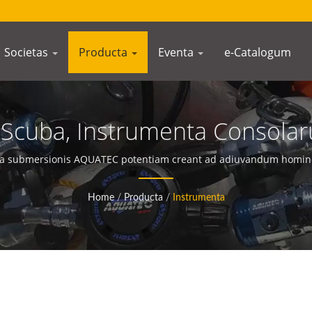
Societas
Producta
Eventa
e-Catalogum
Scuba, Instrumenta Consola
essionis, Instrumentum Prof
ta submersionis AQUATEC potentiam creant ad adiuvandum homin
SPG, Mini Instrumentum, Inst
Home
/
Producta
/
Instrumenta
llor Pressionis Cylindri | F
Scubae | SCUBA AQUATEC