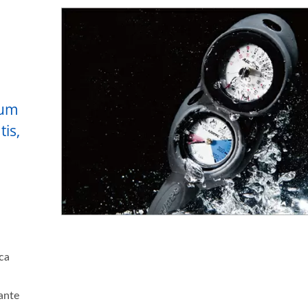
tum
is,
ca
ante