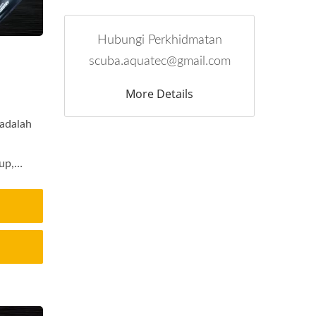
Hubungi Perkhidmatan
a
scuba.aquatec@gmail.com
More Details
adalah
up,