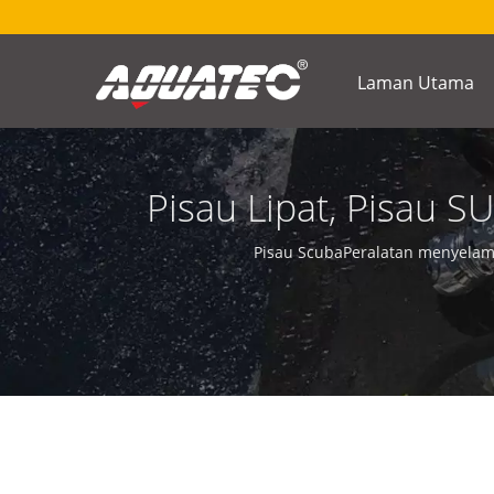
Laman Utama
Pisau Lipat, Pisau SU
Me
Pisau ScubaPeralatan menyelam