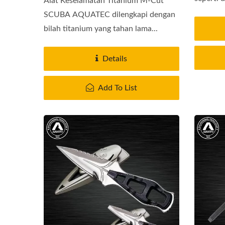
Alat Keselamatan Titanium M-Cut
SCUBA AQUATEC dilengkapi dengan
bilah titanium yang tahan lama...
Details
Add To List
Sistem Penapis Udara
Jake
Guardian Siri