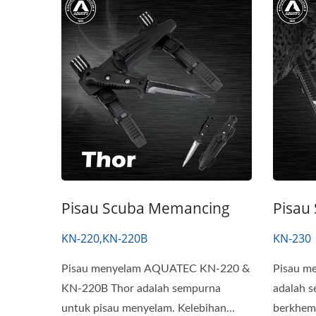
Pisau Scuba Memancing
Pisau
KN-220,KN-220B
KN-230
Pisau menyelam AQUATEC KN-220 &
Pisau m
KN-220B Thor adalah sempurna
adalah 
untuk pisau menyelam. Kelebihan...
berkhem