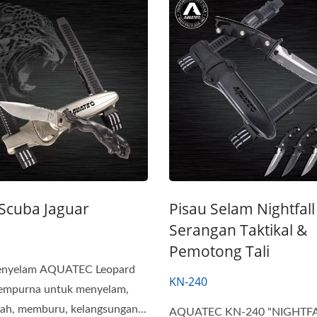
 Scuba Jaguar
Pisau Selam Nightfall 
Serangan Taktikal &
Pemotong Tali
enyelam AQUATEC Leopard
KN-240
sempurna untuk menyelam,
ah, memburu, kelangsungan...
AQUATEC KN-240 "NIGHTFA