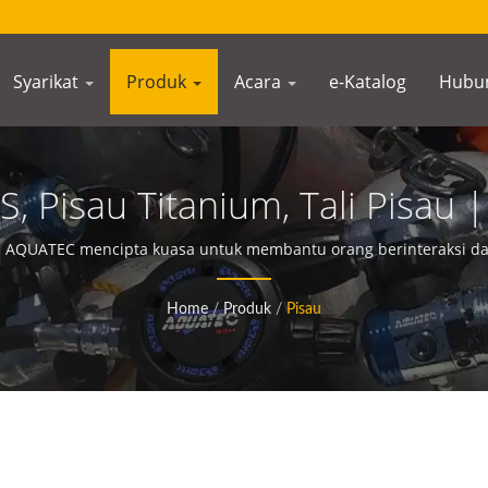
Syarikat
Produk
Acara
e-Katalog
Hubun
S, Pisau Titanium, Tali Pisau
nyelam Scuba | SCUBA AQUA
 AQUATEC mencipta kuasa untuk membantu orang berinteraksi da
Home
/
Produk
/
Pisau