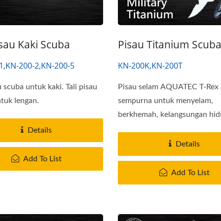
isau Kaki Scuba
Pisau Titanium Scub
1,KN-200-2,KN-200-5
KN-200K,KN-200T
u scuba untuk kaki. Tali pisau
Pisau selam AQUATEC T-Rex 
tuk lengan.
sempurna untuk menyelam,
berkhemah, kelangsungan hid
jabatan...
Details
Details
Add To List
Add To List