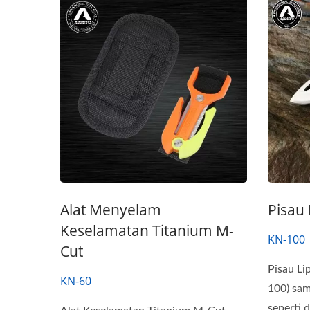
Alat Menyelam
Pisau 
Keselamatan Titanium M-
KN-100
Cut
Pisau L
KN-60
100) sam
seperti d