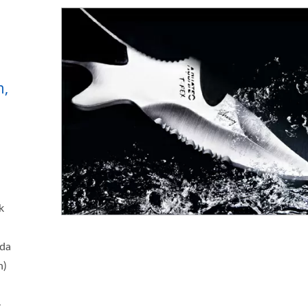
m,
k
ada
n)
u
-