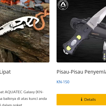
Lipat
Pisau-Pisau Penyem
KN-150
ipat AQUATEC Galaxy (KN-
a baiknya di atas kunci anda
Details
i dalam poket...