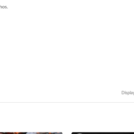
hos.
Displa