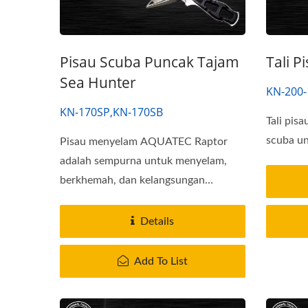
Pisau Scuba Puncak Tajam
Tali P
Sea Hunter
KN-200-
KN-170SP,KN-170SB
Tali pisa
scuba un
Pisau menyelam AQUATEC Raptor
adalah sempurna untuk menyelam,
berkhemah, dan kelangsungan
hidup....
Details
Add To List