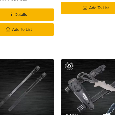
Add To List
Details
Add To List
t Pelampung UDT/NAVY
Sistem Penapis Uda
SEAL
Guardian Siri