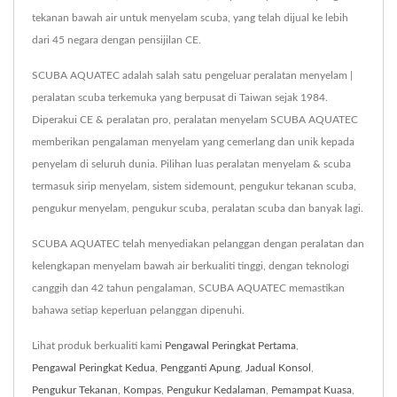
tekanan bawah air untuk menyelam scuba, yang telah dijual ke lebih
dari 45 negara dengan pensijilan CE.
SCUBA AQUATEC adalah salah satu pengeluar peralatan menyelam |
peralatan scuba terkemuka yang berpusat di Taiwan sejak 1984.
Diperakui CE & peralatan pro, peralatan menyelam SCUBA AQUATEC
memberikan pengalaman menyelam yang cemerlang dan unik kepada
penyelam di seluruh dunia. Pilihan luas peralatan menyelam & scuba
termasuk sirip menyelam, sistem sidemount, pengukur tekanan scuba,
pengukur menyelam, pengukur scuba, peralatan scuba dan banyak lagi.
SCUBA AQUATEC telah menyediakan pelanggan dengan peralatan dan
kelengkapan menyelam bawah air berkualiti tinggi, dengan teknologi
canggih dan 42 tahun pengalaman, SCUBA AQUATEC memastikan
bahawa setiap keperluan pelanggan dipenuhi.
Lihat produk berkualiti kami
Pengawal Peringkat Pertama
,
Pengawal Peringkat Kedua
,
Pengganti Apung
,
Jadual Konsol
,
Pengukur Tekanan
,
Kompas
,
Pengukur Kedalaman
,
Pemampat Kuasa
,