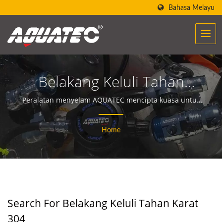
Bahasa Melayu
Belakang Keluli Tahan
Karat 304Dicari |
Peralatan menyelam AQUATEC mencipta kuasa untuk
membantu orang berjumpa dan berkomunikasi
Pengeluar Peralatan &
dengan lautan.
Home
Kelengkapan Scuba Selama
Lebih 40 Tahun | SCUBA
AQUATEC
Search For Belakang Keluli Tahan Karat
304